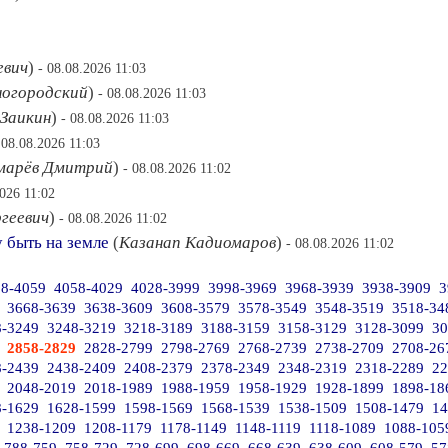
евич
)
- 08.08.2026 11:03
ногородский
)
- 08.08.2026 11:03
 Заикин
)
- 08.08.2026 11:03
 08.08.2026 11:03
марёв Дмитрий
)
- 08.08.2026 11:02
2026 11:02
геевич
)
- 08.08.2026 11:02
 быть на земле
(
Казанап Кадиомаров
)
- 08.08.2026 11:02
8-4059
4058-4029
4028-3999
3998-3969
3968-3939
3938-3909
3
3668-3639
3638-3609
3608-3579
3578-3549
3548-3519
3518-34
8-3249
3248-3219
3218-3189
3188-3159
3158-3129
3128-3099
30
2858-2829
2828-2799
2798-2769
2768-2739
2738-2709
2708-26
8-2439
2438-2409
2408-2379
2378-2349
2348-2319
2318-2289
22
2048-2019
2018-1989
1988-1959
1958-1929
1928-1899
1898-18
8-1629
1628-1599
1598-1569
1568-1539
1538-1509
1508-1479
14
1238-1209
1208-1179
1178-1149
1148-1119
1118-1089
1088-105