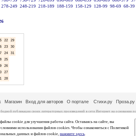
788-759
758-729
728-699
698-669
668-639
638-609
608-579
57
278-249
248-219
218-189
188-159
158-129
128-99
98-69
68-39
26
5
22
29
6
23
30
7
24
31
8
25
9
26
0
27
1
28
к
Магазин
Вход для авторов
О портале
Стихи.ру
Проза.ру
ободной публикации своих литературных произведений в сети Интернет на основании
п
ся
законом
. Перепечатка произведений возможна только с согласия его автора, к котором
ры несут самостоятельно на основании
правил публикации
и
законодательства Российско
айлы cookie для улучшения работы сайта. Оставаясь на сайте, вы
ональных данных
. Вы также можете посмотреть более подробную
информацию о портал
условиями использования файлов cookies. Чтобы ознакомиться с Политикой
тысяч посетителей, которые в общей сумме просматривают более двух миллионов страни
ональных данных и файлов cookie,
нажмите здесь
.
афе указано по две цифры: количество просмотров и количество посетителей.