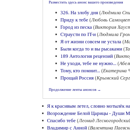
Разместить здесь анонс вашего произведения
326. На злобу дня
(
Людмила Спи
Приду к тебе
(
Любовь Самоцве
Город из песка
(
Виктория Хаус
Страусти по IT-и
(
Людмила Гром
Я от жизни совсем не устала
(
Ма
Были когда то и вы рысаками
(
Та
189 Антология рецензий
(
Викто
Не уходи, тебе не нужно...
(
Абел
Тому, кто помнит...
(
Екатерина 
Прощай Россия
(
Крымский Сер
Продолжение ленты анонсов →
Я к красивым летел, словно мотылёк н
Возрождение Белой Царицы - Души М
Спасибо тебе
(
Леонид Лесногородски
Владимир с Анной
(
Валентина Паевск