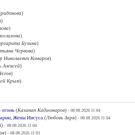
ридонова
)
т
)
това
)
оглазова
)
ргарита Бузина
)
тьяна Червова
)
р Николаевич Комаров
)
ь Алексей
)
Чегов
)
гей Крым
)
а огонь
(
Казанап Кадиомаров
)
- 08.08.2026 11:04
арии, Жены Иисуса
(
Любовь Заря
)
- 08.08.2026 11:04
й
)
- 08.08.2026 11:04
ая
)
- 08.08.2026 11:03