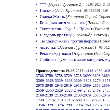
***
(
Сергей Зубатов 2
)
- 08.08.2026 11:03
Письмо
(
Алик Критов
)
- 08.08.2026 11:03
Ставка Жизнь
(
Хлопунов Сергей Серге
Боже, как же я упиваюсь
(
Леонид Лес
Текст песни - Судьбы Привет
(
Евгений
Я ладонь протяну
(
Александр Еськов
)
-
Ты гладил жизнь против шерсти
(
Поно
ласточка
(
Василий Гурковский
)
- 08.08.
Река между нами
(
Черепанов Иван Сер
Любовь не умирает, даже когда некому
Произведения за 08.08.2026:
4118-4089
408
3788-3759
3758-3729
3728-3699
3698-3669
3369
3368-3339
3338-3309
3308-3279
327
2978-2949
2948-2919
2918-2889
2888-2859
2559
2558-2529
2528-2499
2498-2469
246
2168-2139
2138-2109
2108-2079
2078-2049
1749
1748-1719
1718-1689
1688-1659
165
1358-1329
1328-1299
1298-1269
1268-1239