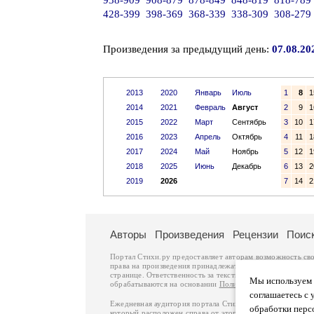
938-909
908-879
878-849
848-819
818-789
428-399
398-369
368-339
338-309
308-279
Произведения за предыдущий день:
07.08.20
2013
2020
Январь
Июль
1
8
1
2014
2021
Февраль
Август
2
9
1
2015
2022
Март
Сентябрь
3
10
1
2016
2023
Апрель
Октябрь
4
11
1
2017
2024
Май
Ноябрь
5
12
1
2018
2025
Июнь
Декабрь
6
13
2
2019
2026
7
14
2
Авторы
Произведения
Рецензии
Поис
Портал Стихи.ру предоставляет авторам возможность св
права на произведения принадлежат авторам и охраняют
странице. Ответственность за тексты произведений авто
Мы используем ф
обрабатываются на основании
Политики обработки перс
соглашаетесь с 
Ежедневная аудитория портала Стихи.ру – порядка 200 
обработки перс
который расположен справа от этого текста. В каждой гр