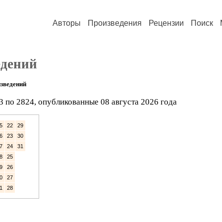
Авторы
Произведения
Рецензии
Поиск
едений
зведений
3 по 2824, опубликованные 08 августа 2026 года
5
22
29
6
23
30
7
24
31
8
25
9
26
0
27
1
28