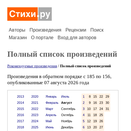
Авторы
Произведения
Рецензии
Поиск
Магазин
О портале
Вход для авторов
Полный список произведений
Рекомендуемые произведения
/
Полный список произведений
Произведения в обратном порядке с 185 по 156,
опубликованные 07 августа 2026 года
2013
2020
Январь
Июль
1
8
15
22
29
2014
2021
Февраль
Август
2
9
16
23
30
2015
2022
Март
Сентябрь
3
10
17
24
31
2016
2023
Апрель
Октябрь
4
11
18
25
2017
2024
Май
Ноябрь
5
12
19
26
2018
2025
Июнь
Декабрь
6
13
20
27