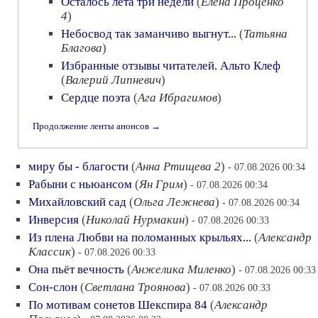
Осталось лета три недели
(
Елена Проценко
4
)
Небосвод так заманчиво выгнут...
(
Татьяна
Благова
)
Избранные отзывы читателей. Альто Клеф
(
Валерий Липневич
)
Сердце поэта
(
Ага Ибрагимов
)
Продолжение ленты анонсов →
миру бы - благости
(
Анна Ртищева 2
)
- 07.08.2026 00:34
Рабыни с ньюансом
(
Ян Грим
)
- 07.08.2026 00:34
Михайловский сад
(
Ольга Лежнева
)
- 07.08.2026 00:34
Инверсия
(
Николай Нурмакин
)
- 07.08.2026 00:33
Из плена Любви на поломанных крыльях...
(
Александр
Классик
)
- 07.08.2026 00:33
Она пьёт вечность
(
Анжелика Миленко
)
- 07.08.2026 00:33
Сон-слон
(
Светлана Троянова
)
- 07.08.2026 00:33
По мотивам сонетов Шекспира 84
(
Александр