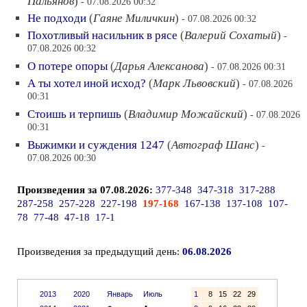
Пальянов
)
- 07.08.2026 00:32
Не подходи
(
Гаяне Миличкин
)
- 07.08.2026 00:32
Похотливый насильник в рясе
(
Валерий Сохатый
)
-
07.08.2026 00:32
О потере опоры
(
Дарья Алексанова
)
- 07.08.2026 00:31
А ты хотел иной исход?
(
Марк Львовский
)
- 07.08.2026
00:31
Стоишь и терпишь
(
Владимир Можайский
)
- 07.08.2026
00:31
Выжимки и суждения 1247
(
Автограф Шанс
)
-
07.08.2026 00:30
Произведения за 07.08.2026:
377-348
347-318
317-288
287-258
257-228
227-198
197-168
167-138
137-108
107-
78
77-48
47-18
17-1
Произведения за предыдущий день:
06.08.2026
2013
2020
Январь
Июль
1
8
15
22
29