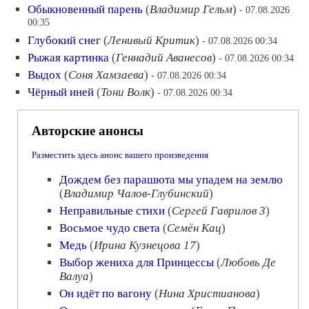
Обыкновенный парень
(
Владимир Гельм
)
- 07.08.2026
00:35
Глубокий снег
(
Ленивый Критик
)
- 07.08.2026 00:34
Рыжая картинка
(
Геннадий Аванесов
)
- 07.08.2026 00:34
Выдох
(
Соня Хамзаева
)
- 07.08.2026 00:34
Чёрный иней
(
Тони Волк
)
- 07.08.2026 00:34
Авторские анонсы
Разместить здесь анонс вашего произведения
Дождем без парашюта мы упадем на землю
(
Владимир Чалов-Глубинский
)
Неправильные стихи
(
Сергей Гаврилов 3
)
Восьмое чудо света
(
Семён Кац
)
Медь
(
Ирина Кузнецова 17
)
Выбор жениха для Принцессы
(
Любовь Де
Валуа
)
Он идёт по вагону
(
Нина Христианова
)