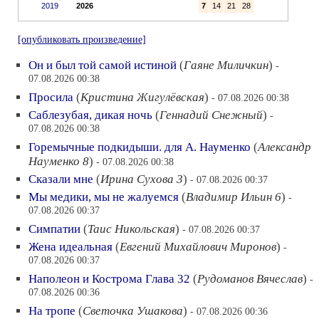
2019
2026
7
14
21
28
[опубликовать произведение]
Он и был той самой истиной
(
Гаяне Миличкин
)
-
07.08.2026 00:38
Просила
(
Кристина Жигулёвская
)
- 07.08.2026 00:38
Саблезубая, дикая ночь
(
Геннадий Снежный
)
-
07.08.2026 00:38
Горемычные подкидыши. для А. Науменко
(
Александр
Науменко 8
)
- 07.08.2026 00:38
Сказали мне
(
Ирина Сухова 3
)
- 07.08.2026 00:37
Мы медики, мы не жалуемся
(
Владимир Ильин 6
)
-
07.08.2026 00:37
Симпатии
(
Таис Никольская
)
- 07.08.2026 00:37
Жена идеальная
(
Евгений Михайлович Миронов
)
-
07.08.2026 00:37
Наполеон и Кострома Глава 32
(
Рудоманов Вячеслав
)
-
07.08.2026 00:36
На тропе
(
Светочка Ушакова
)
- 07.08.2026 00:36