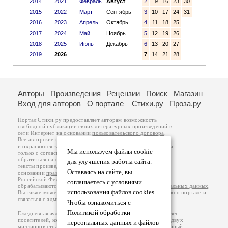
2014
2021
Февраль
Август
2
9
16
23
30
2015
2022
Март
Сентябрь
3
10
17
24
31
2016
2023
Апрель
Октябрь
4
11
18
25
2017
2024
Май
Ноябрь
5
12
19
26
2018
2025
Июнь
Декабрь
6
13
20
27
2019
2026
7
14
21
28
Авторы
Произведения
Рецензии
Поиск
Магазин
Вход для авторов
О портале
Стихи.ру
Проза.ру
Портал Стихи.ру предоставляет авторам возможность
свободной публикации своих литературных произведений в
сети Интернет на основании
пользовательского договора
.
Все авторские права на произведения принадлежат авторам
и охраняются
законом
. Перепечатка произведений возможна
Мы используем файлы cookie
только с согласия его автора, к которому вы можете
обратиться на его авторской странице. Ответственность за
для улучшения работы сайта.
тексты произведений авторы несут самостоятельно на
Оставаясь на сайте, вы
основании
правил публикации
и
законодательства
Российской Федерации
. Данные пользователей
соглашаетесь с условиями
обрабатываются на основании
Политики обработки персональных данных
.
использования файлов cookies.
Вы также можете посмотреть более подробную
информацию о портале
и
связаться с администрацией
.
Чтобы ознакомиться с
Политикой обработки
Ежедневная аудитория портала Стихи.ру – порядка 200 тысяч
посетителей, которые в общей сумме просматривают более двух
персональных данных и файлов
миллионов страниц по данным счетчика посещаемости, который