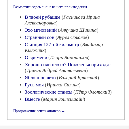
Разместить здесь анонс вашего произведения
В твоей рубашке
(
Гасникова Ирина
Александровна
)
Эхо мгновений
(
Аннушка Шикина
)
Странный сон
(
Аурел Соколов
)
Станция 127-ой километр
(
Владимир
Книжник
)
О времени
(
Игорь Ворошилов
)
Хорошо или плохо? Поколенья приходят
(
Травин Андрей Анатольевич
)
Яблочное лето
(
Валерий Брянский
)
Русь моя
(
Иринка Силина
)
Зоологические стансы
(
Пётр Флотский
)
Вместе
(
Мария Зонненшайн
)
Продолжение ленты анонсов →