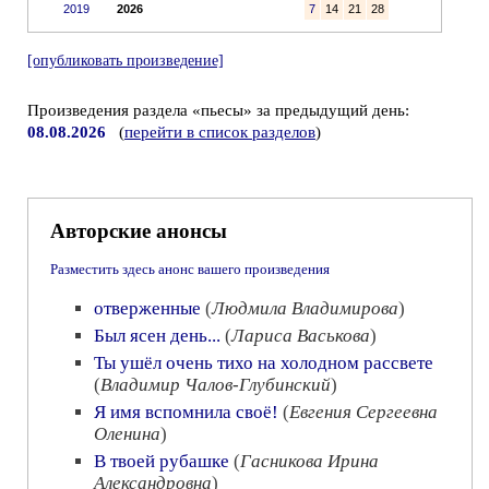
2019
2026
7
14
21
28
[опубликовать произведение]
Произведения раздела «пьесы» за предыдущий день:
08.08.2026
(
перейти в список разделов
)
Авторские анонсы
Разместить здесь анонс вашего произведения
отверженные
(
Людмила Владимирова
)
Был ясен день...
(
Лариса Васькова
)
Ты ушёл очень тихо на холодном рассвете
(
Владимир Чалов-Глубинский
)
Я имя вспомнила своё!
(
Евгения Сергеевна
Оленина
)
В твоей рубашке
(
Гасникова Ирина
Александровна
)