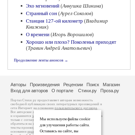
Эхо мгновений
(
Аннушка Шикина
)
Странный сон
(
Аурел Соколов
)
Станция 127-ой километр
(
Владимир
Книжник
)
О времени
(
Игорь Ворошилов
)
Хорошо или плохо? Поколенья приходят
(
Травин Андрей Анатольевич
)
Продолжение ленты анонсов →
Авторы
Произведения
Рецензии
Поиск
Магазин
Вход для авторов
О портале
Стихи.ру
Проза.ру
Портал Стихи.ру предоставляет авторам возможность
свободной публикации своих литературных произведений в
сети Интернет на основании
пользовательского договора
.
Все авторские права на произведения принадлежат авторам
и охраняются
законом
. Перепечатка произведений возможна
Мы используем файлы cookie
только с согласия его автора, к которому вы можете
обратиться на его авторской странице. Ответственность за
для улучшения работы сайта.
тексты произведений авторы несут самостоятельно на
Оставаясь на сайте, вы
основании
правил публикации
и
законодательства