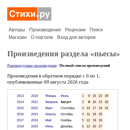
Авторы
Произведения
Рецензии
Поиск
Магазин
О портале
Вход для авторов
Произведения раздела «пьесы»
Рекомендуемые произведения
/
Полный список произведений
Произведения в обратном порядке с 0 по 1,
опубликованные 09 августа 2026 года
2013
2020
Январь
Июль
1
8
15
22
29
2014
2021
Февраль
Август
2
9
16
23
30
2015
2022
Март
Сентябрь
3
10
17
24
31
2016
2023
Апрель
Октябрь
4
11
18
25
2017
2024
Май
Ноябрь
5
12
19
26
2018
2025
Июнь
Декабрь
6
13
20
27