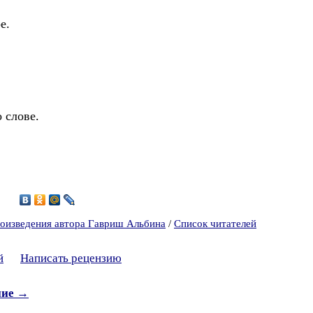
е.
 слове.
6
оизведения автора Гавриш Альбина
/
Список читателей
й
Написать рецензию
ние →