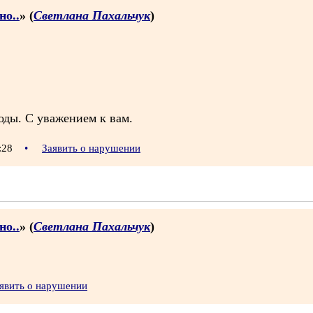
но..
» (
Светлана Пахальчук
)
годы. С уважением к вам.
0:28
•
Заявить о нарушении
но..
» (
Светлана Пахальчук
)
явить о нарушении