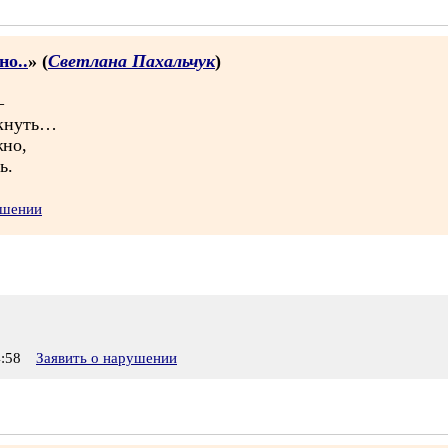
но..
» (
Светлана Пахальчук
)
—
икнуть…
жно,
ь.
ушении
:58
Заявить о нарушении