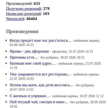
Произведений:
635
Получено рецензий
:
279
Написано рецензий
:
103
Читателей
:
40484
Произведения
Когда придет нам час расстаться...
- любовная лирика,
03.08.2026 16:25
Нравы - два афоризма
- афоризмы, 31.07.2026 14:33
Причины есть...
- без рубрики, 28.07.2026 18:55
Напиши мне свой адрес...
- любовная лирика, 23.07.2026
11:19
Уже закрываются все рестораны...
- любовная лирика,
22.07.2026 16:03
Хотим мы жить, как дети веселясь...
- без рубрики,
20.07.2026 12:01
С жизнью в упряжке...
- любовная лирика, 10.07.2026 11:12
Пей теплый чай, смотри в окно...
- без рубрики, 30.06.2026
10:42