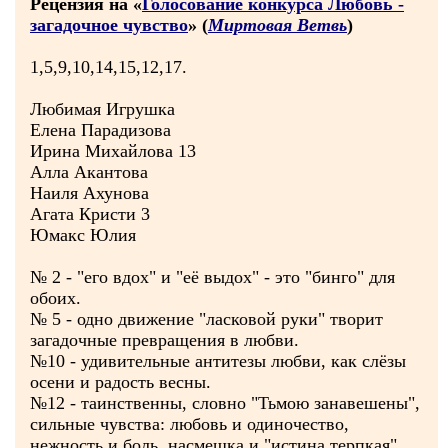
Рецензия на «
Голосование конкурса Любовь -
загадочное чувство
» (
Миртовая Ветвь
)
1,5,9,10,14,15,12,17.
Любимая Игрушка
Елена Парадизова
Ирина Михайлова 13
Алла Акантова
Наиля Ахунова
Агата Кристи 3
Юмакс Юлия
№ 2 - "его вдох" и "её выдох" - это "бинго" для
обоих.
№ 5 - одно движение "ласковой руки" творит
загадочные превращения в любви.
№10 - удивительные антитезы любви, как слёзы
осени и радость весны.
№12 - таинственны, словно "Тьмою занавешены",
сильные чувства: любовь и одиночество,
нежность и боль, насмешка и "истина терпкая".