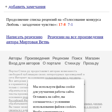
+
добавить замечания
Продолжение списка рецензий на «Голосование конкурса
Любовь - загадочное чувство»:
17-8
7-1
Написать рецензию
Рецензии на все произведения
автора Миртовая Ветвь
Авторы
Произведения
Рецензии
Поиск
Магазин
Вход для авторов
О портале
Стихи.ру
Проза.ру
Портал Стихи.ру предоставляет авторам возможность
свободной публикации своих литературных произведений в
сети Интернет на основании
пользовательского договора
.
Все авторские права на произведения принадлежат авторам
и охраняются
законом
. Перепечатка произведений возможна
Мы используем файлы cookie
только с согласия его автора, к которому вы можете
обратиться на его авторской странице. Ответственность за
для улучшения работы сайта.
тексты произведений авторы несут самостоятельно на
Оставаясь на сайте, вы
основании
правил публикации
и
законодательства
Российской Федерации
. Данные пользователей
соглашаетесь с условиями
обрабатываются на основании
Политики обработки персональных данных
.
использования файлов cookies.
Вы также можете посмотреть более подробную
информацию о портале
и
связаться с администрацией
.
Чтобы ознакомиться с