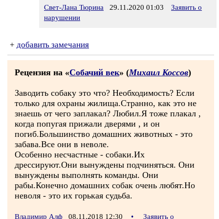
Свет-Лана Тюрина
29.11.2020 01:03
Заявить о
нарушении
+
добавить замечания
Рецензия на «
Собачий век
» (
Михаил Коссов
)
Заводить собаку это что? Необходимость? Если
только для охраны жилища.Странно, как это не
знаешь от чего заплакал? Любил.Я тоже плакал ,
когда попугая прижали дверями , и он
погиб.Большинство домашних животных - это
забава.Все они в неволе.
Особенно несчастные - собаки.Их
дрессируют.Они вынуждены подчиняться. Они
вынуждены выполнять команды. Они
рабы.Конечно домашних собак очень любят.Но
неволя - это их горькая судьба.
Владимир Алф
08.11.2018 12:30
•
Заявить о