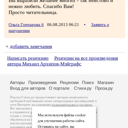
Вы выразили желание многих - так неистово и
нежно любить. Спасибо Вам!
Просто читательница.
Ольга Гончарова 6
06.08.2013 06:21
•
Заявить о
нарушении
+
добавить замечания
Написать рецензию
Рецензии на все произведения
автора Михаил Архипов-Мэйграфс
Авторы
Произведения
Рецензии
Поиск
Магазин
Вход для авторов
О портале
Стихи.ру
Проза.ру
Портал Стихи.ру предоставляет авторам возможность
свободной публикации своих литературных произведений в
сети Интернет на основании
пользовательского договора
.
Все авторские права на произведения принадлежат авторам
и охраняются
законом
. Перепечатка произведений возможна
Мы используем файлы cookie
только с согласия его автора, к которому вы можете
обратиться на его авторской странице. Ответственность за
для улучшения работы сайта.
тексты произведений авторы несут самостоятельно на
Оставаясь на сайте, вы
основании
правил публикации
и
законодательства