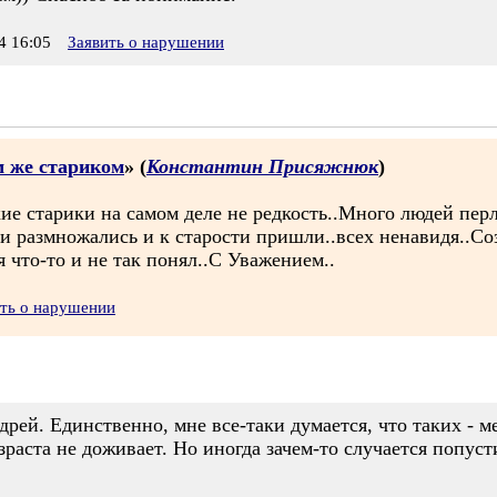
 16:05
Заявить о нарушении
м же стариком
» (
Константин Присяжнюк
)
акие старики на самом деле не редкость..Много людей пер
 и размножались и к старости пришли..всех ненавидя..С
я что-то и не так понял..С Уважением..
ить о нарушении
рей. Единственно, мне все-таки думается, что таких - 
раста не доживает. Но иногда зачем-то случается попуст