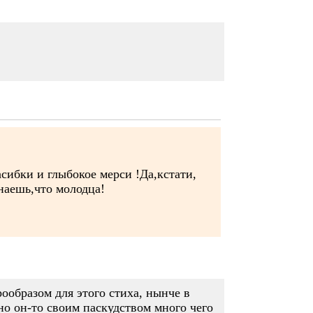
асибки и глыбокое мерси !Да,кстати,
знаешь,что молодца!
рообразом для этого стиха, нынче в
чно он-то своим паскудством много чего