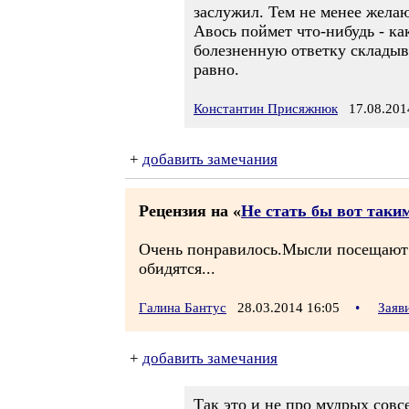
заслужил. Тем не менее жела
Авось поймет что-нибудь - ка
болезненную ответку складыва
равно.
Константин Присяжнюк
17.08.2014
+
добавить замечания
Рецензия на «
Не стать бы вот таки
Очень понравилось.Мысли посещают т
обидятся...
Галина Бантус
28.03.2014 16:05
•
Заяв
+
добавить замечания
Так это и не про мудрых совс