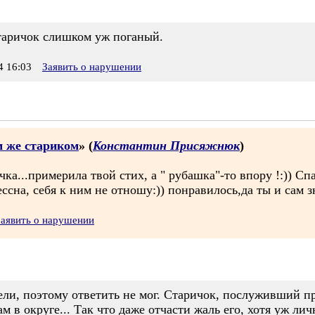
старичок слишком уж поганый.
 16:03
Заявить о нарушении
м же стариком
» (
Константин Присяжнюк
)
чка...примерила твой стих, а " рубашка"-то впору !:)) Сп
ссна, себя к ним не отношу:)) понравилось,да ты и сам 
Заявить о нарушении
дели, поэтому ответить не мог. Старичок, послуживший п
м в округе... Так что даже отчасти жаль его, хотя уж ли