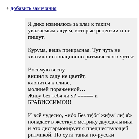
+
добавить замечания
Я дико извиняюсь за влаз к таким
уважаемым людям, которые рецензии и не
пишут.
Курума, вещь прекрасная. Тут чуть не
хватило интонационно ритмического чутья:
Восьмую весну
вишня в саду не цветёт,
клонится к сливе,
молнией поражённой…
Живу без тебя ли я? ===== и
БРАВИССИМО!!!
И всё чудесно, «ибо Без те¦бя' жи¦ву' ли¦ я'»
попадает в жёсткую метрику двухдольника
и это дисгармонирует с предшествующей
ритмикой. По сути танка по-русски