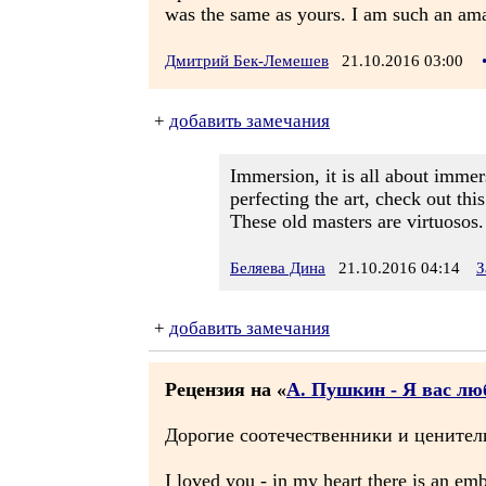
was the same as yours. I am such an ama
Дмитрий Бек-Лемешев
21.10.2016 03:00
+
добавить замечания
Immersion, it is all about immer
perfecting the art, check out thi
These old masters are virtuosos.
Беляева Дина
21.10.2016 04:14
З
+
добавить замечания
Рецензия на «
А. Пушкин - Я вас люби
Дорогие соотечественники и ценители
I loved you - in my heart there is an emb