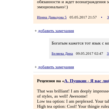
обязанности и ждет вознаграждения з
эмоционально/:)
Ирина Давыдова 5
05.05.2017 21:57
•
З
+
добавить замечания
Богатым кажется тот язык с к
Беляева Дина
09.05.2017 02:47
З
+
добавить замечания
Рецензия на «
А. Пушкин - Я вас люби
That was brilliant! I am deeply impresse
of styles, as well! Awesome!
Low tea option: I am perplexed. Your ta
High tea option: Cool! Your thingie rulez