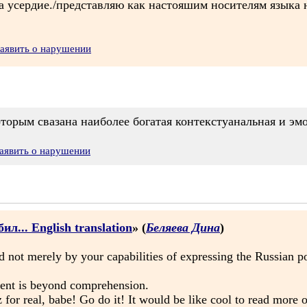
а усердие./представляю как настояшим носителям языка 
аявить о нарушении
оторым свазана наиболее богатая контекстуанальная и эм
аявить о нарушении
л... English translation
» (
Беляева Дина
)
d not merely by your capabilities of expressing the Russian p
lent is beyond comprehension.
 for real, babe! Go do it! It would be like cool to read more 