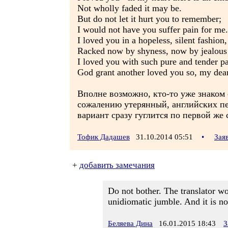
Not wholly faded it may be.
But do not let it hurt you to remember;
I would not have you suffer pain for me.
I loved you in a hopeless, silent fashion,
Racked now by shyness, now by jealous 
I loved you with such pure and tender pa
God grant another loved you so, my dear
Вполне возможно, кто-то уже знаком с
сожалению утерянный, английских пер
вариант сразу гуглится по первой же 
Тофик Дадашев
31.10.2014 05:51
•
Зая
+
добавить замечания
Do not bother. The translator w
unidiomatic jumble. And it is not
Беляева Дина
16.01.2015 18:43
З