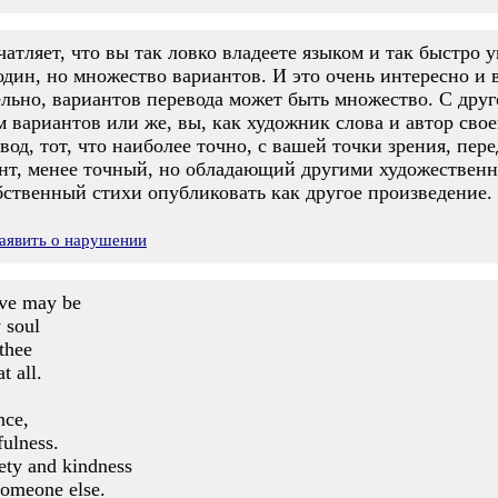
чатляет, что вы так ловко владеете языком и так быстро 
один, но множество вариантов. И это очень интересно и
льно, вариантов перевода может быть множество. С друг
 вариантов или же, вы, как художник слова и автор сво
од, тот, что наиболее точно, с вашей точки зрения, пере
ант, менее точный, но обладающий другими художествен
бственный стихи опубликовать как другое произведение.
аявить о нарушении
ove may be
 soul
 thee
t all.
nce,
ulness.
ety and kindness
someone else.