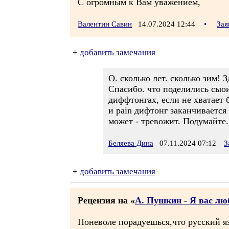
С огромным к Вам уважением,
Валентин Савин
14.07.2024 12:44
•
Зая
+
добавить замечания
О. сколько лет. сколько зим! 
Спасибо. что поделились сыои
диффтонгах, если не хватает бе
и pain дифтонг заканчивается 
может - тревожит. Подумайте.
Беляева Дина
07.11.2024 07:12
З
+
добавить замечания
Рецензия на «
А. Пушкин - Я вас люби
Поневоле порадуешься,что русский яз