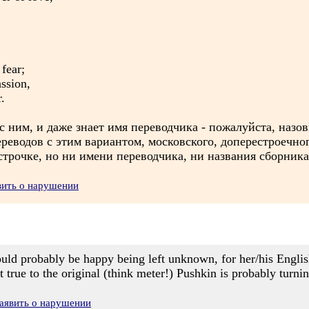
fear;
ssion,
.
 ним, и даже знает имя переводчика - пожалуйста, назов
еводов с этим вариантом, московского, доперестроечного
строчке, но ни имени переводчика, ни названия сборника
вить о нарушении
ould probably be happy being left unknown, for her/his Englis
 true to the original (think meter!) Pushkin is probably turnin
аявить о нарушении