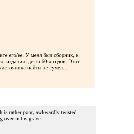
ите его/ее. У меня был сборник, к
, издания где-то 60-х годов. Этот
/источника найти не сумел...
h is rather poor, awkwardly twisted
g over in his grave.