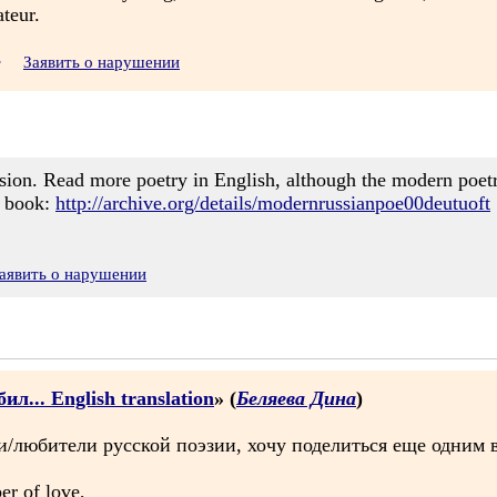
teur.
•
Заявить о нарушении
sion. Read more poetry in English, although the modern poetry 
s book:
http://archive.org/details/modernrussianpoe00deutuoft
аявить о нарушении
л... English translation
» (
Беляева Дина
)
/любители русской поэзии, хочу поделиться еще одним в
er of love,