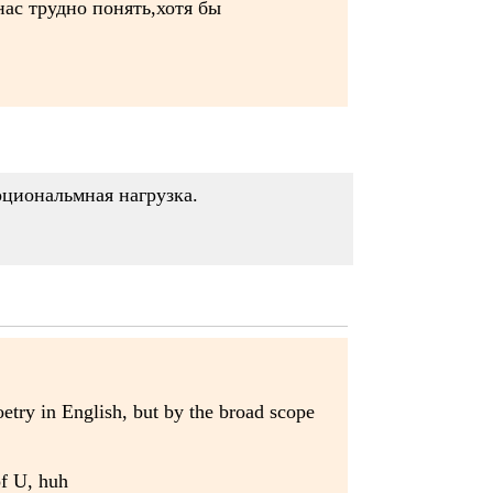
нас трудно понять,хотя бы
оциональмная нагрузка.
oetry in English, but by the broad scope
of U, huh