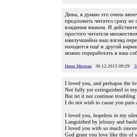
Дина, я думаю это очень ввпе
предложить читател сразу не 
владения языком. И действите
простого читателя множеством
наилучшийна ваш взгляд перев
находится ещё и другой вари
можно переработать в ваш со
Нина Милова
30.12.2015 09:29
З
I loved you, and perhapse the l
Not fully yet extinguished in my
But let it not continue troubling
I do not wish to cause you pain a
I loved you, hopeless in my sile
Languished by jelousy and bashf
I loved you with so much sincer
God grant you love like this of 