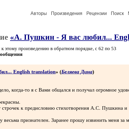
Авторы
Произведения
Рецензии
Поиск
ние
«А. Пушкин - Я вас любил... Engli
 к этому произведению в обратном порядке, с 62 по 53
сообщения
л... English translation
» (
Беляева Дина
)
дело, когда-то я с Вами общался и получал огромное удо
рекрасны.
ру строчек к предисловию стихотворения А.С. Пушкина и
у весьма признателен. Заранее прошу извинить меня за 