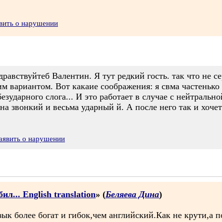
вить о нарушении
Здравствуйтеб Валентин. Я тут редкий гость. так что не се
м вариантом. Вот какаие соображения: я свма частенько
зударного слога... И это работает в случае с нейтральной 
на звонкий и весьма ударный й. А после него так и хочет
аявить о нарушении
л... English translation
» (
Беляева Дина
)
ык более богат и гибок,чем английский.Как не крути,а п