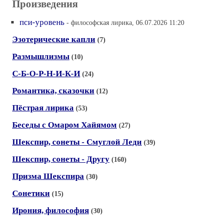
Произведения
пси-уровень
- философская лирика, 06.07.2026 11:20
Эзотерические капли
(7)
Размышлизмы
(10)
С-Б-О-Р-Н-И-К-И
(24)
Романтика, сказочки
(12)
Пёстрая лирика
(53)
Беседы с Омаром Хайямом
(27)
Шекспир, сонеты - Смуглой Леди
(39)
Шекспир, сонеты - Другу
(160)
Призма Шекспира
(30)
Сонетики
(15)
Ирония, философия
(30)