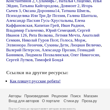
Константинов 2
,
Суламифь7
,
Наталья Стаценко
,
Илья
Эйдин
,
Татьяна Кайгородова
,
Довмонт 2
,
Игорь
Сычев 3
,
Оксана Доронина14
,
Татиана Шмель
,
Психоделика Или Три Де Поэзия
,
Галина Шаптала
,
Александр Пасхин Гусь-Хрустальны
,
Елена
Каффановская
,
Капитан Грей
,
Иван Радион
,
Владимир Гальченко
,
Юрий Семецкий
,
Сергей
Иванов 126
,
Рита Волкова
,
Летняя Мечта
,
Анатолий
Семкин
,
Николай Гуров Поэт
,
Голоса
,
Морж
,
Эллионора Леончик
,
Сукины Дети
,
Люциан Величко
,
Валерий Петерсон
,
Александр Прозин
,
Геннадий
Банников
,
Людмила Похвалинская
,
Олег Никогосян
,
Сергей Лутков
,
Тимофей Бонд4
Ссылки на другие ресурсы:
Как пляшут русские ребята!
Авторы
Произведения
Рецензии
Поиск
Магазин
Вход для авторов
О портале
Стихи.ру
Проза.ру
Портал Стихи.ру предоставляет авторам возможность