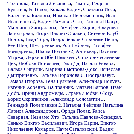
Тихонова
,
Татьяна Левашева
,
Тамита
,
Георгий
Булычев
,
Рь Голод
,
Коваль Вадим
,
Светлана Исса
,
Валентина Болдина
,
Николай Пересмешник
,
Иван
Иванченко 2
,
Вадим Романов Сын
,
Татьяна Шадуя
,
Марианна Заигралина
,
Тимофеев Борис
,
Зимушка
Заполярная
,
Игорь Викинг-Сталкер
,
Сетевой Клуб
Поэтов
,
Влад Торн
,
Игорь Белкин Странные Вещи
,
Кен Шин
,
Шустренький
,
Рой Гэбриэл
,
Тимофей
Бондаренко
,
Школа Поэзии -2
,
Антиквар
,
Василий
Муржа
,
Дервиш Ибн Шымкент
,
Стихоремесленный
Цех
,
Любовь Истомина
,
Таки Да
,
Натали Ривара
,
Валька Сипулин
,
Марина Быстрова-Докс
,
Вячеслав
Дмитриченко
,
Татьяна Воронова 6
,
Нострадавус
,
Тамара Второва
,
Гена Гульчеев
,
Александр Полуев
,
Евгений Хоренко
,
В.Странник
,
Матвей Багров
,
Иван
Добр
,
Принц Андромеды
,
Страна Любви
,
Glory
,
Борис Скрипников
,
Александр Соломатин 3
,
Геннадий Полежанкин 2
,
Наталия Фейгина Наталина
,
Лариса Александорова
,
Фрида Полак
,
Раиса
Северная
,
Незнамо Хто
,
Татьяна Павлова-Яснецкая
,
Сенько Виктор Васильевич
,
Игорь Карин
,
Виктор
Николаевич Комаров
,
Наум Сагаловский
,
Вадим