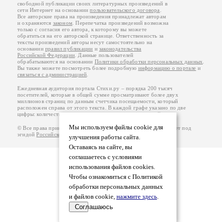
свободной публикации своих литературных произведений в
сети Интернет на основании
пользовательского договора
.
Все авторские права на произведения принадлежат авторам
и охраняются
законом
. Перепечатка произведений возможна
только с согласия его автора, к которому вы можете
обратиться на его авторской странице. Ответственность за
тексты произведений авторы несут самостоятельно на
основании
правил публикации
и
законодательства
Российской Федерации
. Данные пользователей
обрабатываются на основании
Политики обработки персональных данных
.
Вы также можете посмотреть более подробную
информацию о портале
и
связаться с администрацией
.
Ежедневная аудитория портала Стихи.ру – порядка 200 тысяч
посетителей, которые в общей сумме просматривают более двух
миллионов страниц по данным счетчика посещаемости, который
расположен справа от этого текста. В каждой графе указано по две
цифры: количество просмотров и количество посетителей.
Мы используем файлы cookie для
© Все права принадлежат авторам, 2000-2026. Портал работает под
эгидой
Российского союза писателей
.
18+
улучшения работы сайта.
Оставаясь на сайте, вы
соглашаетесь с условиями
использования файлов cookies.
Чтобы ознакомиться с Политикой
обработки персональных данных
и файлов cookie,
нажмите здесь
.
Соглашаюсь