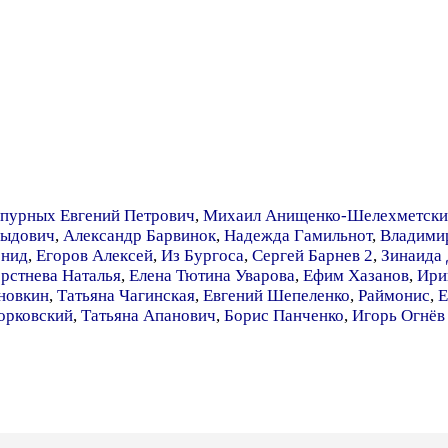
пурных Евгений Петрович
,
Михаил Анищенко-Шелехметски
выдович
,
Александр Барвинок
,
Надежда Гамильнот
,
Владими
онид
,
Егоров Алексей
,
Из Бургоса
,
Сергей Барнев 2
,
Зинаида
рстнева Наталья
,
Елена Тютина Уварова
,
Ефим Хазанов
,
Ири
новкин
,
Татьяна Чагинская
,
Евгений Шепеленко
,
Раймонис
,
Е
орковский
,
Татьяна Апанович
,
Борис Панченко
,
Игорь Огнёв