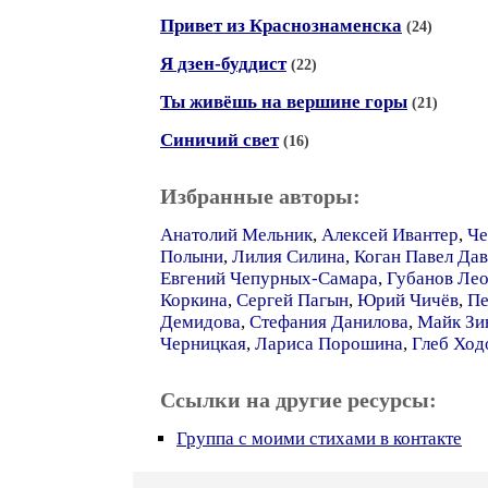
Привет из Краснознаменска
(24)
Я дзен-буддист
(22)
Ты живёшь на вершине горы
(21)
Синичий свет
(16)
Избранные авторы:
Анатолий Мельник
,
Алексей Ивантер
,
Че
Полыни
,
Лилия Силина
,
Коган Павел Да
Евгений Чепурных-Самара
,
Губанов Ле
Коркина
,
Сергей Пагын
,
Юрий Чичёв
,
Пе
Демидова
,
Стефания Данилова
,
Майк Зи
Черницкая
,
Лариса Порошина
,
Глеб Ход
Ссылки на другие ресурсы:
Группа с моими стихами в контакте