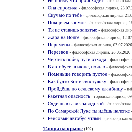
Не пойму что происходит
- философская 
Она спросила
- философская лирика, 23.07.
Скучаю по тебе
- философская лирика, 21.0
Покоряем космос
- философская лирика, 16
Ты не ставишь запятые
- философская лир
Жара на Волге
- философская лирика, 12.07
Перемены
- философская лирика, 03.07.2026
Перезвон
- философская лирика, 28.06.2026 
Чертить побег, пути отхода
- философская
В автобусе, в июне, ночью
- философская
Поменьше говорить пустое
- философска
Как будто Бог в свистульку
- философская
Пройдёшь по сельскому кладбищу
- пе
Ракетная опасность
- городская лирика, 09
Сядешь в газик заводской
- философская 
По Самарской Луке ты идёшь налегке
Рейсовый автобус утлый
- философская ли
Танцы на крыше
(102)