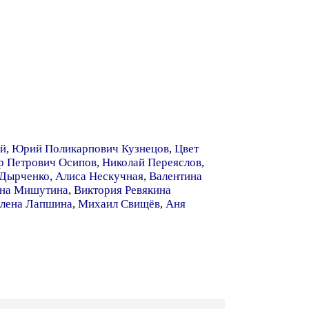
й
,
Юрий Поликарпович Кузнецов
,
Цвет
р Петрович Осипов
,
Николай Переяслов
,
 Дырченко
,
Алиса Нескучная
,
Валентина
на Мишутина
,
Виктория Ревякина
лена Лапшина
,
Михаил Свищёв
,
Аня