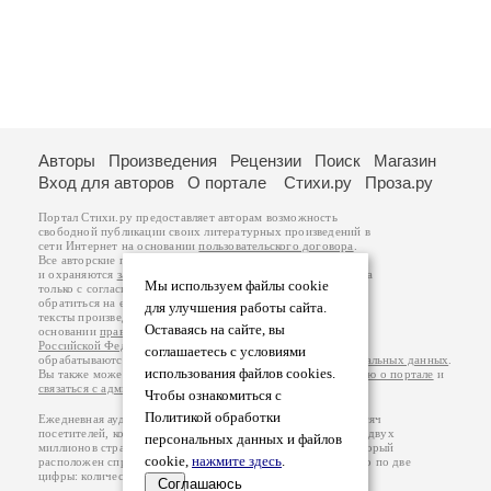
Авторы
Произведения
Рецензии
Поиск
Магазин
Вход для авторов
О портале
Стихи.ру
Проза.ру
Портал Стихи.ру предоставляет авторам возможность
свободной публикации своих литературных произведений в
сети Интернет на основании
пользовательского договора
.
Все авторские права на произведения принадлежат авторам
и охраняются
законом
. Перепечатка произведений возможна
Мы используем файлы cookie
только с согласия его автора, к которому вы можете
обратиться на его авторской странице. Ответственность за
для улучшения работы сайта.
тексты произведений авторы несут самостоятельно на
Оставаясь на сайте, вы
основании
правил публикации
и
законодательства
Российской Федерации
. Данные пользователей
соглашаетесь с условиями
обрабатываются на основании
Политики обработки персональных данных
.
использования файлов cookies.
Вы также можете посмотреть более подробную
информацию о портале
и
связаться с администрацией
.
Чтобы ознакомиться с
Политикой обработки
Ежедневная аудитория портала Стихи.ру – порядка 200 тысяч
посетителей, которые в общей сумме просматривают более двух
персональных данных и файлов
миллионов страниц по данным счетчика посещаемости, который
cookie,
нажмите здесь
.
расположен справа от этого текста. В каждой графе указано по две
цифры: количество просмотров и количество посетителей.
Соглашаюсь