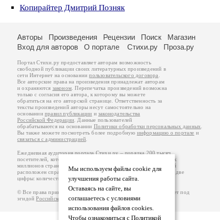
Копирайтер Дмитрий Позняк
Авторы
Произведения
Рецензии
Поиск
Магазин
Вход для авторов
О портале
Стихи.ру
Проза.ру
Портал Стихи.ру предоставляет авторам возможность
свободной публикации своих литературных произведений в
сети Интернет на основании
пользовательского договора
.
Все авторские права на произведения принадлежат авторам
и охраняются
законом
. Перепечатка произведений возможна
только с согласия его автора, к которому вы можете
обратиться на его авторской странице. Ответственность за
тексты произведений авторы несут самостоятельно на
основании
правил публикации
и
законодательства
Российской Федерации
. Данные пользователей
обрабатываются на основании
Политики обработки персональных данных
.
Вы также можете посмотреть более подробную
информацию о портале
и
связаться с администрацией
.
Ежедневная аудитория портала Стихи.ру – порядка 200 тысяч
посетителей, которые в общей сумме просматривают более двух
миллионов страниц по данным счетчика посещаемости, который
Мы используем файлы cookie для
расположен справа от этого текста. В каждой графе указано по две
улучшения работы сайта.
цифры: количество просмотров и количество посетителей.
Оставаясь на сайте, вы
© Все права принадлежат авторам, 2000-2026. Портал работает под
соглашаетесь с условиями
эгидой
Российского союза писателей
.
18+
использования файлов cookies.
Чтобы ознакомиться с Политикой