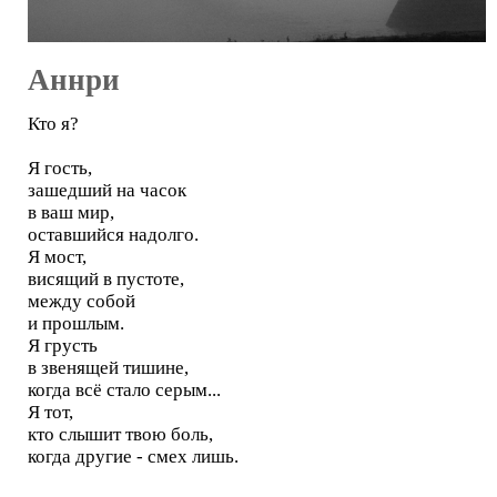
Аннри
Кто я?
Я гость,
зашедший на часок
в ваш мир,
оставшийся надолго.
Я мост,
висящий в пустоте,
между собой
и прошлым.
Я грусть
в звенящей тишине,
когда всё стало серым...
Я тот,
кто слышит твою боль,
когда другие - смех лишь.