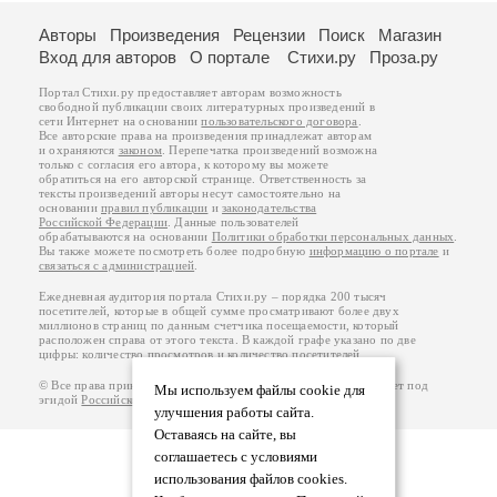
Авторы
Произведения
Рецензии
Поиск
Магазин
Вход для авторов
О портале
Стихи.ру
Проза.ру
Портал Стихи.ру предоставляет авторам возможность
свободной публикации своих литературных произведений в
сети Интернет на основании
пользовательского договора
.
Все авторские права на произведения принадлежат авторам
и охраняются
законом
. Перепечатка произведений возможна
только с согласия его автора, к которому вы можете
обратиться на его авторской странице. Ответственность за
тексты произведений авторы несут самостоятельно на
основании
правил публикации
и
законодательства
Российской Федерации
. Данные пользователей
обрабатываются на основании
Политики обработки персональных данных
.
Вы также можете посмотреть более подробную
информацию о портале
и
связаться с администрацией
.
Ежедневная аудитория портала Стихи.ру – порядка 200 тысяч
посетителей, которые в общей сумме просматривают более двух
миллионов страниц по данным счетчика посещаемости, который
расположен справа от этого текста. В каждой графе указано по две
цифры: количество просмотров и количество посетителей.
© Все права принадлежат авторам, 2000-2026. Портал работает под
Мы используем файлы cookie для
эгидой
Российского союза писателей
.
18+
улучшения работы сайта.
Оставаясь на сайте, вы
соглашаетесь с условиями
использования файлов cookies.