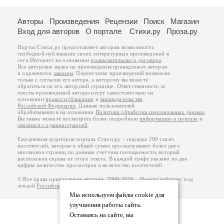
Авторы
Произведения
Рецензии
Поиск
Магазин
Вход для авторов
О портале
Стихи.ру
Проза.ру
Портал Стихи.ру предоставляет авторам возможность
свободной публикации своих литературных произведений в
сети Интернет на основании
пользовательского договора
.
Все авторские права на произведения принадлежат авторам
и охраняются
законом
. Перепечатка произведений возможна
только с согласия его автора, к которому вы можете
обратиться на его авторской странице. Ответственность за
тексты произведений авторы несут самостоятельно на
основании
правил публикации
и
законодательства
Российской Федерации
. Данные пользователей
обрабатываются на основании
Политики обработки персональных данных
.
Вы также можете посмотреть более подробную
информацию о портале
и
связаться с администрацией
.
Ежедневная аудитория портала Стихи.ру – порядка 200 тысяч
посетителей, которые в общей сумме просматривают более двух
миллионов страниц по данным счетчика посещаемости, который
расположен справа от этого текста. В каждой графе указано по две
цифры: количество просмотров и количество посетителей.
© Все права принадлежат авторам, 2000-2026. Портал работает под
эгидой
Российского союза писателей
.
18+
Мы используем файлы cookie для
улучшения работы сайта.
Оставаясь на сайте, вы