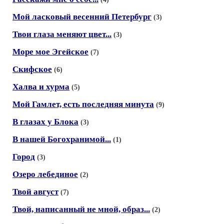
Мой ласковый весенний Петербург
(3)
Твои глаза меняют цвет...
(3)
Море мое Эгейское
(7)
Скифское
(6)
Халва и хурма
(5)
Мой Гамлет, есть последняя минута
(9)
В глазах у Блока
(3)
В нашей Богохранимой...
(1)
Город
(3)
Озеро лебединое
(2)
Твой август
(7)
Твой, написанный не мной, образ...
(2)