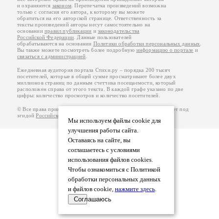
и охраняются
законом
. Перепечатка произведений возможна
только с согласия его автора, к которому вы можете
обратиться на его авторской странице. Ответственность за
тексты произведений авторы несут самостоятельно на
основании
правил публикации
и
законодательства
Российской Федерации
. Данные пользователей
обрабатываются на основании
Политики обработки персональных данных
.
Вы также можете посмотреть более подробную
информацию о портале
и
связаться с администрацией
.
Ежедневная аудитория портала Стихи.ру – порядка 200 тысяч
посетителей, которые в общей сумме просматривают более двух
миллионов страниц по данным счетчика посещаемости, который
расположен справа от этого текста. В каждой графе указано по две
цифры: количество просмотров и количество посетителей.
© Все права принадлежат авторам, 2000-2026. Портал работает под
эгидой
Российского союза писателей
.
18+
Мы используем файлы cookie для
улучшения работы сайта.
Оставаясь на сайте, вы
соглашаетесь с условиями
использования файлов cookies.
Чтобы ознакомиться с Политикой
обработки персональных данных
и файлов cookie,
нажмите здесь
.
Соглашаюсь