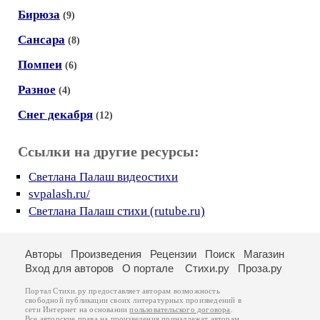
Бирюза
(9)
Сансара
(8)
Помпеи
(6)
Разное
(4)
Снег декабря
(12)
Ссылки на другие ресурсы:
Светлана Палаш видеостихи
svpalash.ru/
Светлана Палаш стихи (rutube.ru)
Авторы
Произведения
Рецензии
Поиск
Магазин
Вход для авторов
О портале
Стихи.ру
Проза.ру
Портал Стихи.ру предоставляет авторам возможность
свободной публикации своих литературных произведений в
сети Интернет на основании
пользовательского договора
.
Все авторские права на произведения принадлежат авторам