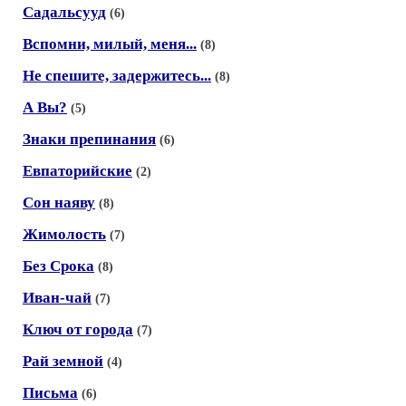
Садальсууд
(6)
Вспомни, милый, меня...
(8)
Не спешите, задержитесь...
(8)
А Вы?
(5)
Знаки препинания
(6)
Евпаторийские
(2)
Сон наяву
(8)
Жимолость
(7)
Без Срока
(8)
Иван-чай
(7)
Ключ от города
(7)
Рай земной
(4)
Письма
(6)