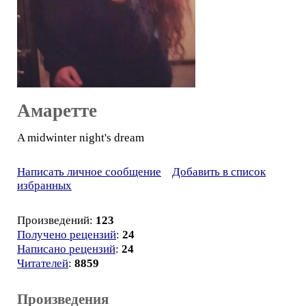
Амаретте
A midwinter night's dream
Написать личное сообщение
Добавить в список
избранных
Произведений:
123
Получено рецензий
:
24
Написано рецензий
:
24
Читателей
:
8859
Произведения