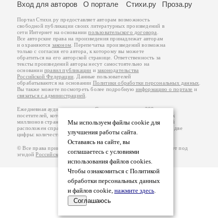
Вход для авторов
О портале
Стихи.ру
Проза.ру
Портал Стихи.ру предоставляет авторам возможность
свободной публикации своих литературных произведений в
сети Интернет на основании
пользовательского договора
.
Все авторские права на произведения принадлежат авторам
и охраняются
законом
. Перепечатка произведений возможна
только с согласия его автора, к которому вы можете
обратиться на его авторской странице. Ответственность за
тексты произведений авторы несут самостоятельно на
основании
правил публикации
и
законодательства
Российской Федерации
. Данные пользователей
обрабатываются на основании
Политики обработки персональных данных
.
Вы также можете посмотреть более подробную
информацию о портале
и
связаться с администрацией
.
Ежедневная аудитория портала Стихи.ру – порядка 200 тысяч
посетителей, которые в общей сумме просматривают более двух
миллионов страниц по данным счетчика посещаемости, который
Мы используем файлы cookie для
расположен справа от этого текста. В каждой графе указано по две
улучшения работы сайта.
цифры: количество просмотров и количество посетителей.
Оставаясь на сайте, вы
© Все права принадлежат авторам, 2000-2026. Портал работает под
соглашаетесь с условиями
эгидой
Российского союза писателей
.
18+
использования файлов cookies.
Чтобы ознакомиться с Политикой
обработки персональных данных
и файлов cookie,
нажмите здесь
.
Соглашаюсь