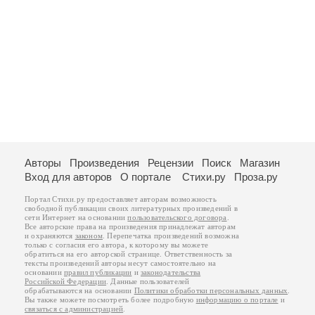
Авторы
Произведения
Рецензии
Поиск
Магазин
Вход для авторов
О портале
Стихи.ру
Проза.ру
Портал Стихи.ру предоставляет авторам возможность
свободной публикации своих литературных произведений в
сети Интернет на основании
пользовательского договора
.
Все авторские права на произведения принадлежат авторам
и охраняются
законом
. Перепечатка произведений возможна
только с согласия его автора, к которому вы можете
обратиться на его авторской странице. Ответственность за
тексты произведений авторы несут самостоятельно на
основании
правил публикации
и
законодательства
Российской Федерации
. Данные пользователей
обрабатываются на основании
Политики обработки персональных данных
.
Вы также можете посмотреть более подробную
информацию о портале
и
связаться с администрацией
.