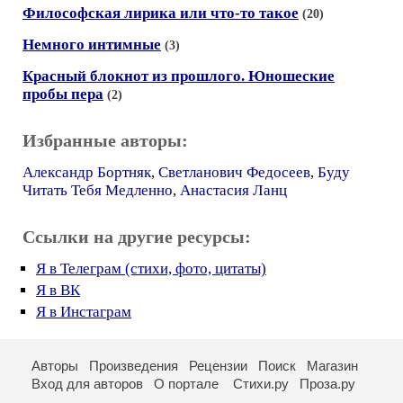
Философская лирика или что-то такое
(20)
Немного интимные
(3)
Красный блокнот из прошлого. Юношеские
пробы пера
(2)
Избранные авторы:
Александр Бортняк
,
Светланович Федосеев
,
Буду
Читать Тебя Медленно
,
Анастасия Ланц
Ссылки на другие ресурсы:
Я в Телеграм (стихи, фото, цитаты)
Я в ВК
Я в Инстаграм
Авторы
Произведения
Рецензии
Поиск
Магазин
Вход для авторов
О портале
Стихи.ру
Проза.ру