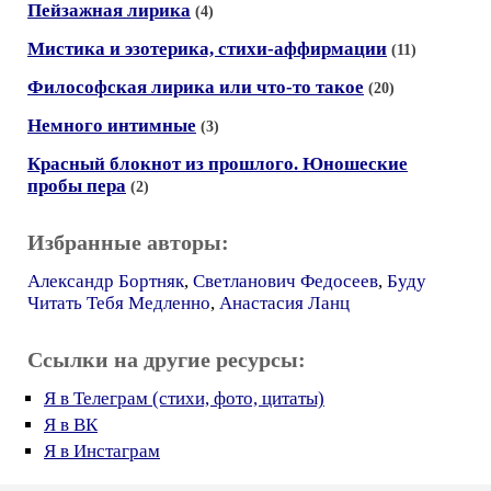
Пейзажная лирика
(4)
Мистика и эзотерика, стихи-аффирмации
(11)
Философская лирика или что-то такое
(20)
Немного интимные
(3)
Красный блокнот из прошлого. Юношеские
пробы пера
(2)
Избранные авторы:
Александр Бортняк
,
Светланович Федосеев
,
Буду
Читать Тебя Медленно
,
Анастасия Ланц
Ссылки на другие ресурсы:
Я в Телеграм (стихи, фото, цитаты)
Я в ВК
Я в Инстаграм