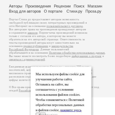
Авторы
Произведения
Рецензии
Поиск
Магазин
Вход для авторов
О портале
Стихи.ру
Проза.ру
Портал Стихи.ру предоставляет авторам возможность
свободной публикации своих литературных произведений в
сети Интернет на основании
пользовательского договора
.
Все авторские права на произведения принадлежат авторам
и охраняются
законом
. Перепечатка произведений возможна
только с согласия его автора, к которому вы можете
обратиться на его авторской странице. Ответственность за
тексты произведений авторы несут самостоятельно на
основании
правил публикации
и
законодательства
Российской Федерации
. Данные пользователей
обрабатываются на основании
Политики обработки персональных данных
.
Вы также можете посмотреть более подробную
информацию о портале
и
связаться с администрацией
.
Ежедневная аудитория портала Стихи.ру – порядка 200 тысяч
посетителей, которые в общей сумме просматривают более двух
миллионов страниц по данным счетчика посещаемости, который
Мы используем файлы cookie для
расположен справа от этого текста. В каждой графе указано по две
улучшения работы сайта.
цифры: количество просмотров и количество посетителей.
Оставаясь на сайте, вы
© Все права принадлежат авторам, 2000-2026. Портал работает под
соглашаетесь с условиями
эгидой
Российского союза писателей
.
18+
использования файлов cookies.
Чтобы ознакомиться с Политикой
обработки персональных данных
и файлов cookie,
нажмите здесь
.