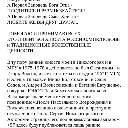
А Первая Заповедь Бога Отца -
ПЛОДИТЕСЬ И РАЗМНОЖАЙТЕСЬ!..
А Первая Заповедь Сына Христа -
ЛЮБИТЕ ЖЕ ВЫ ДРУГ ДРУГА!..
ПОМОГАЮ И ПРИНИМАЮ ВСЕХ,
КТО ЛЮБИТ БОГА,ПОЭТА,РОССИЮ,МИР,ЛЮБОВЬ
и ТРАДИЦИОННЫЕ БОЖЕСТВЕННЫЕ
ЦЕННОСТИ!..
В ту пору ранней юности моей в Никологорах и в
МГУ в 1975-1978 я действительно был Океанским - и
Игорь Волгин, и все его эстеты из студии "ЛУЧ" МГУ,
и Алеша Ушаков, и Миша Болотовский, и Саша
Седов, и Андрей Вознесенский, и Евгений Евтушенко,
и журнал ЮНОСТЬ, и Комсомольская искра во
Владимире знали меня именно под этим
псевдонимом.После Пасхального Возрождения и
Воскресения невинно оклеветанного и преступно
осужденного Поэта Сергия Никологорского и
Авторской страницы его под новым/старым аватаром
+57 здесь будут публиковаться лишь ранние,