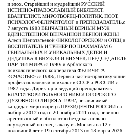
и эпох. Старейший и мудрейший РУССКИЙ
ИСТИННО-ПРАВОСЛАВНЫЙ БИБЛЕИСТ,
ЕВАНГЕЛИСТ, МИРОТВОРЕЦ-ПОЛИТИК, ПОЭТ,
ПСИХОЛОГ-ФЕЛИЧИТОЛОГ и ПРЕПОДАВАТЕЛЬ,с
7 августа 1988 ВЕНЧАННЫЙ ВЕРНЫЙ МУЖ
ЕДИНСТВЕННОЙ ВЕНЧАННОЙ ВЕРНОЙ ЖЕНЫ
Алеси Шепотатьевой /НИКОЛОГОРСКОЙ/ и ОТЕЦ и
ВОСПИТАТЕЛЬ И ТРЕНЕР ПО ШАХМАТАМ 6
ГЕНИАЛЬНЫХ И УНИКАЛЬНЫХ ДЕТЕЙ И
ДЕДУШКА 8 ВНУКОВ И ВНУЧЕК, ПРЕДСЕДАТЕЛЬ
ПАРТИИ МИРА /с 1990/ и Арбатского
психологического кооператива ФЕЛИЧИТА
<СЧАСТЬЕ> /с 1988/, Первый частно-практикующий
профессиональный психолог в СССР и РОССИИ с
1987 года. Директор и ведущий преподаватель
БЛАГОТВОРИТЕЛЬНОГО НИКОЛОГОРСКОГО
ДУХОВНОГО ЛИЦЕЯ /с 1993/, независимый
кандидат-миротворец в ПРЕЗИДЕНТЫ РОССИИ на
выборы 2012 года с 20 ноября 2011 года, невинно
арестованный и абсолютно бездоказательно
осужденный по спец-заказу из Москвы на 12 с
половиной лет с 19 сентября 2013 по 18 марта 2026