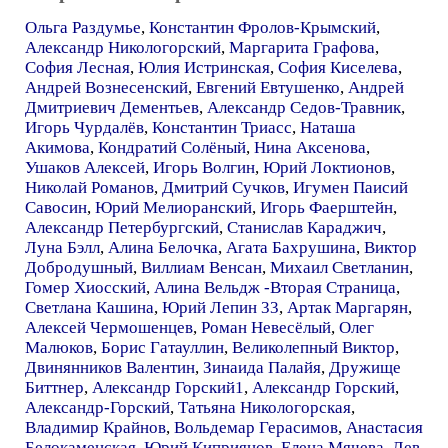
Ольга Раздумье
,
Константин Фролов-Крымский
,
Александр Никологорский
,
Маргарита Графова
,
София Лесная
,
Юлия Истринская
,
София Киселева
,
Андрей Вознесенский
,
Евгений Евтушенко
,
Андрей
Дмитриевич Дементьев
,
Александр Седов-Травник
,
Игорь Чурдалёв
,
Константин Триасс
,
Наташа
Акимова
,
Кондратий Солёный
,
Нина Аксенова
,
Ушаков Алексей
,
Игорь Волгин
,
Юрий Локтионов
,
Николай Романов
,
Дмитрий Сучков
,
Игумен Паисий
Савосин
,
Юрий Мелиоранский
,
Игорь Фаерштейн
,
Александр Петербургский
,
Станислав Караджич
,
Луна Бэлл
,
Алина Белочка
,
Агата Бахрушина
,
Виктор
Добродушный
,
Виллиам Венсан
,
Михаил Светланин
,
Гомер Хиосский
,
Алина Вельдж -Вторая Страница
,
Светлана Кашина
,
Юрий Лепин 33
,
Артак Маргарян
,
Алексей Чермошенцев
,
Роман Невесёлый
,
Олег
Малюков
,
Борис Гатауллин
,
Великолепный Виктор
,
Двинянников Валентин
,
Зинаида Палайя
,
Дружище
Биттнер
,
Александр Горский1
,
Александр Горский
,
Александр-Горский
,
Татьяна Никологорская
,
Владимир Крайнов
,
Вольдемар Герасимов
,
Анастасия
Белокаменская
,
Юрий Киприянов
,
Елена Мячева
,
Лев