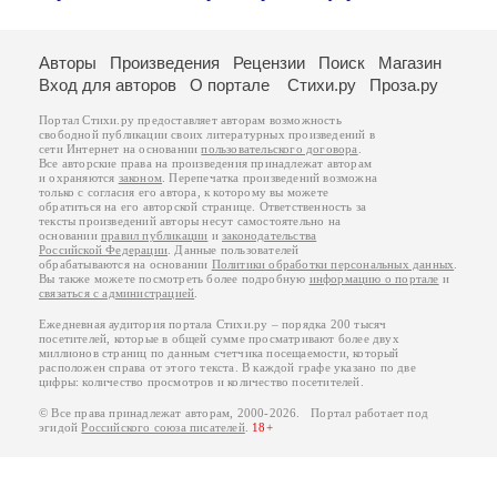
Авторы
Произведения
Рецензии
Поиск
Магазин
Вход для авторов
О портале
Стихи.ру
Проза.ру
Портал Стихи.ру предоставляет авторам возможность
свободной публикации своих литературных произведений в
сети Интернет на основании
пользовательского договора
.
Все авторские права на произведения принадлежат авторам
и охраняются
законом
. Перепечатка произведений возможна
только с согласия его автора, к которому вы можете
обратиться на его авторской странице. Ответственность за
тексты произведений авторы несут самостоятельно на
основании
правил публикации
и
законодательства
Российской Федерации
. Данные пользователей
обрабатываются на основании
Политики обработки персональных данных
.
Вы также можете посмотреть более подробную
информацию о портале
и
связаться с администрацией
.
Ежедневная аудитория портала Стихи.ру – порядка 200 тысяч
посетителей, которые в общей сумме просматривают более двух
миллионов страниц по данным счетчика посещаемости, который
расположен справа от этого текста. В каждой графе указано по две
цифры: количество просмотров и количество посетителей.
© Все права принадлежат авторам, 2000-2026. Портал работает под
эгидой
Российского союза писателей
.
18+