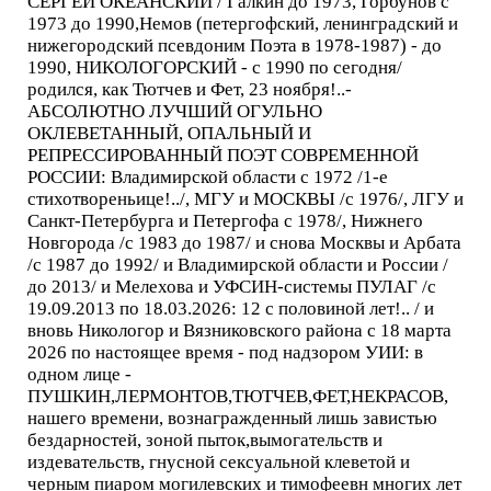
СЕРГЕЙ ОКЕАНСКИЙ / Галкин до 1973, Горбунов с
1973 до 1990,Немов (петергофский, ленинградский и
нижегородский псевдоним Поэта в 1978-1987) - до
1990, НИКОЛОГОРСКИЙ - с 1990 по сегодня/
родился, как Тютчев и Фет, 23 ноября!..-
АБСОЛЮТНО ЛУЧШИЙ ОГУЛЬНО
ОКЛЕВЕТАННЫЙ, ОПАЛЬНЫЙ И
РЕПРЕССИРОВАННЫЙ ПОЭТ СОВРЕМЕННОЙ
РОССИИ: Владимирской области с 1972 /1-е
стихотвореньице!../, МГУ и МОСКВЫ /с 1976/, ЛГУ и
Санкт-Петербурга и Петергофа с 1978/, Нижнего
Новгорода /с 1983 до 1987/ и снова Москвы и Арбата
/с 1987 до 1992/ и Владимирской области и России /
до 2013/ и Мелехова и УФСИН-системы ПУЛАГ /с
19.09.2013 по 18.03.2026: 12 с половиной лет!.. / и
вновь Никологор и Вязниковского района с 18 марта
2026 по настоящее время - под надзором УИИ: в
одном лице -
ПУШКИН,ЛЕРМОНТОВ,ТЮТЧЕВ,ФЕТ,НЕКРАСОВ,
нашего времени, вознагражденный лишь завистью
бездарностей, зоной пыток,вымогательств и
издевательств, гнусной сексуальной клеветой и
черным пиаром могилевских и тимофеевн многих лет