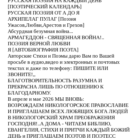
РУССКАЯ ПОЭЗИЯ НА КАЖДЫЙ ДЕНЬ
[ПОЭТИЧЕСКИЙ КАЛЕНДАРЬ]
РУССКАЯ ПОЭЗИЯ ОТ А ДО Я
АРХИПЕЛАГ ПУЛАГ [Поэзия
Ужасов,Любви,Арестов и Грехов]
Абсурдная безумная война...
АРМАГЕДДОН - СВЯЩЕННАЯ ВОЙНА!..
ПОЭЗИЯ ВЕРНОЙ ЛЮБВИ
Я [АВТОБИОГРАФИЯ ПОЭТА]
Авторские Стихи и Поэмы дарю Вам по Вашей
просьбе в аудио,видео и электронных и почтовых
текстах и даже по телефону: ПИШИТЕ ИЛИ
ЗВОНИТЕ!,,
БЛАГОТВОРИТЕЛЬНОСТЬ РАЗУМНА И
ПРЕКРАСНА ЛИШЬ ПО ОТНОШЕНИЮ К
БЛАГОДАРНОМУ.
В апреле и мае 2026 МЫ ВНОВЬ:
ВОЗРОЖДАЕМ НИКОЛОГОРСКОЕ ПРАВОСЛАВИЕ
И ПРИГЛАШАЕМ ВСЕХ ЛЮБЯЩИХ БОГА ЛЮДЕЙ
В НИКОЛОГОРСКИЙ ХРАМ ПРЕОБРАЖЕНИЯ
ГОСПОДНЯ!..А ДОМА - ЧИТАЕМ БИБЛИЮ,
ЕВАНГЕЛИЯ, СТИХИ И ПРИТЧИ КАЖДЫЙ БОЖИЙ
ДЕНЬ и ПРИГЛАШАЕМ ПОЭТОВ И ПОЭТЕСС