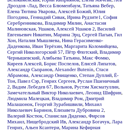
Дроздов -Лад
,
Весса Блюменбаум
,
Татьяна Вебер
,
Елена Тютина Уварова
,
Алексей Божий
,
Юлия
Погодина
,
Геннадий Сивак
,
Ирина Рудзите1
,
София
Серебренникова
,
Владимир Мялин
,
Анастасия
Малиновская
,
Ушаков
,
Алексей Ушаков 2
,
Василий
Евгеньевич Никитин
,
Марина Эрц
,
Сергей Пагын
,
Гил
Хон
,
Наталия Мышляева
,
Нина Герасименко-
Даденкова
,
Иван Терёхин
,
Маргарита Коломийцева
,
Сергий Никологорский 57
,
Пётр Флотский
,
Владимир
Чернышевский
,
Алябьева Татьяна
,
Макс Фомко
,
Киреев Алексей
,
Борис Поспелов
,
Елисей Липатов
,
Александр Сызранов
,
Alexander Butenin
,
Стаси
Абрамова
,
Александр Онищенко
,
Степан Дуплий
,
Ё-
Тон
,
Павел Сэр
,
Генрих Сергеев
,
Руслан Пшеничный
2
,
Вадим Лебедев 67
,
Вольнов
,
Рустэм Хисматуллин
,
Замечательный Виктор Николаевич
,
Леонид Шифрин
,
Людмила Малецкая
,
Владимир Ром
,
Дмитрий
Малашонок
,
Георгий Зурабишвили
,
Михаил
Николаевич Баринов
,
Елизавета Дубровина 2
,
Валерий Костюк
,
Станислав Диденко
,
Фирсов
Михаил
,
Нищебродский Ив
,
Александр Богачук
,
Лара
Генрих
,
Альен Ксантери
,
Марина Кефирная