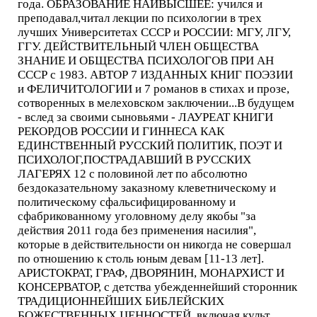
года. ОБРАЗОВАНИЕ НАИВЫСШЕЕ: учился и
преподавал,читал лекции по психологии в трех
лучших Университетах СССР и РОССИИ: МГУ, ЛГУ,
ГГУ. ДЕЙСТВИТЕЛЬНЫЙ ЧЛЕН ОБЩЕСТВА
ЗНАНИЕ И ОБЩЕСТВА ПСИХОЛОГОВ ПРИ АН
СССР с 1983. АВТОР 7 ИЗДАННЫХ КНИГ ПОЭЗИИ
и ФЕЛИЧИТОЛОГИИ и 7 романов в стихах и прозе,
сотворенных в мелеховском заключении...В будущем
- вслед за своими сыновьями - ЛАУРЕАТ КНИГИ
РЕКОРДОВ РОССИИ И ГИННЕСА КАК
ЕДИНСТВЕННЫЙ РУССКИЙ ПОЛИТИК, ПОЭТ И
ПСИХОЛОГ,ПОСТРАДАВШИЙ В РУССКИХ
ЛАГЕРЯХ 12 с половиной лет по абсолютно
бездоказательному заказному клеветническому и
политическому сфальсифицированному и
сфабрикованному уголовному делу якобы "за
действия 2011 года без применения насилия",
которые в действительности он никогда не совершал
по отношению к столь юным девам [11-13 лет].
АРИСТОКРАТ, ГРАФ, ДВОРЯНИН, МОНАРХИСТ И
КОНСЕРВАТОР, с детства убежденнейший сторонник
ТРАДИЦИОННЕЙШИХ БИБЛЕЙСКИХ
БОЖЕСТВЕННЫХ ЦЕННОСТЕЙ, включая культ