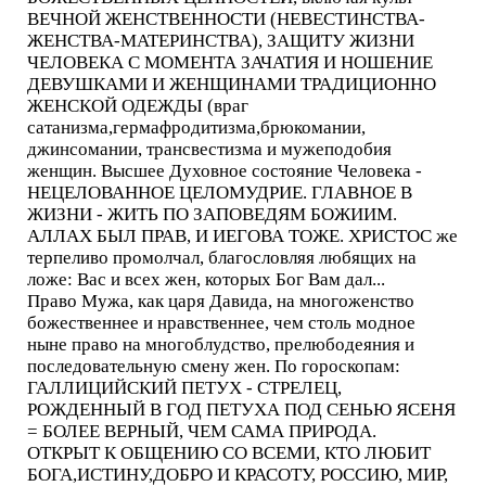
ВЕЧНОЙ ЖЕНСТВЕННОСТИ (НЕВЕСТИНСТВА-
ЖЕНСТВА-МАТЕРИНСТВА), ЗАЩИТУ ЖИЗНИ
ЧЕЛОВЕКА С МОМЕНТА ЗАЧАТИЯ И НОШЕНИЕ
ДЕВУШКАМИ И ЖЕНЩИНАМИ ТРАДИЦИОННО
ЖЕНСКОЙ ОДЕЖДЫ (враг
сатанизма,гермафродитизма,брюкомании,
джинсомании, трансвестизма и мужеподобия
женщин. Высшее Духовное состояние Человека -
НЕЦЕЛОВАННОЕ ЦЕЛОМУДРИЕ. ГЛАВНОЕ В
ЖИЗНИ - ЖИТЬ ПО ЗАПОВЕДЯМ БОЖИИМ.
АЛЛАХ БЫЛ ПРАВ, И ИЕГОВА ТОЖЕ. ХРИСТОС же
терпеливо промолчал, благословляя любящих на
ложе: Вас и всех жен, которых Бог Вам дал...
Право Мужа, как царя Давида, на многоженство
божественнее и нравственнее, чем столь модное
ныне право на многоблудство, прелюбодеяния и
последовательную смену жен. По гороскопам:
ГАЛЛИЦИЙСКИЙ ПЕТУХ - СТРЕЛЕЦ,
РОЖДЕННЫЙ В ГОД ПЕТУХА ПОД СЕНЬЮ ЯСЕНЯ
= БОЛЕЕ ВЕРНЫЙ, ЧЕМ САМА ПРИРОДА.
ОТКРЫТ К ОБЩЕНИЮ СО ВСЕМИ, КТО ЛЮБИТ
БОГА,ИСТИНУ,ДОБРО И КРАСОТУ, РОССИЮ, МИР,