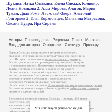
Щукина
,
Натка Славкина
,
Елена Снежко
,
Конвоир
,
Леана Новикова 2
,
Алла Мирова
,
Ачагов
,
Мария
Тужан
,
Дядя Рома
,
Ласковый-Зверь
,
Анатолий
Григорьев 2
,
Илья Кормильцев
,
Мальвина Матрасова
,
Оксана Пудра
,
Ира Сирена
Авторы
Произведения
Рецензии
Поиск
Магазин
Вход для авторов
О портале
Стихи.ру
Проза.ру
Портал Стихи.ру предоставляет авторам возможность
свободной публикации своих литературных произведений в
сети Интернет на основании
пользовательского договора
.
Все авторские права на произведения принадлежат авторам
и охраняются
законом
. Перепечатка произведений возможна
только с согласия его автора, к которому вы можете
обратиться на его авторской странице. Ответственность за
тексты произведений авторы несут самостоятельно на
основании
правил публикации
и
законодательства
Российской Федерации
. Данные пользователей
обрабатываются на основании
Политики обработки персональных данных
.
Вы также можете посмотреть более подробную
информацию о портале
и
связаться с администрацией
.
Ежедневная аудитория портала Стихи.ру – порядка 200 тысяч
посетителей, которые в общей сумме просматривают более двух
миллионов страниц по данным счетчика посещаемости, который
Мы используем файлы cookie для
расположен справа от этого текста. В каждой графе указано по две
цифры: количество просмотров и количество посетителей.