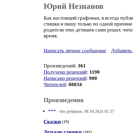
Юрий Незнанов
Как настоящий графоман, я всегда публи
стишки я пишу только по одной причине 
родители этих детишек сами решат, чита
время.
Написать личное сообщение
Добавить 
Произведений:
361
Получено рецензий
:
1190
Написано рецензий
:
900
Читателей
:
88834
Произведения
***
- без рубрики, 08.10.2024 01:37
Сказки
(19)
Детские стишки
(102)