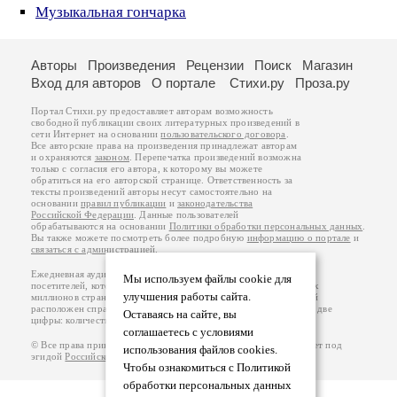
Музыкальная гончарка
Авторы
Произведения
Рецензии
Поиск
Магазин
Вход для авторов
О портале
Стихи.ру
Проза.ру
Портал Стихи.ру предоставляет авторам возможность
свободной публикации своих литературных произведений в
сети Интернет на основании
пользовательского договора
.
Все авторские права на произведения принадлежат авторам
и охраняются
законом
. Перепечатка произведений возможна
только с согласия его автора, к которому вы можете
обратиться на его авторской странице. Ответственность за
тексты произведений авторы несут самостоятельно на
основании
правил публикации
и
законодательства
Российской Федерации
. Данные пользователей
обрабатываются на основании
Политики обработки персональных данных
.
Вы также можете посмотреть более подробную
информацию о портале
и
связаться с администрацией
.
Ежедневная аудитория портала Стихи.ру – порядка 200 тысяч
Мы используем файлы cookie для
посетителей, которые в общей сумме просматривают более двух
улучшения работы сайта.
миллионов страниц по данным счетчика посещаемости, который
расположен справа от этого текста. В каждой графе указано по две
Оставаясь на сайте, вы
цифры: количество просмотров и количество посетителей.
соглашаетесь с условиями
© Все права принадлежат авторам, 2000-2026. Портал работает под
использования файлов cookies.
эгидой
Российского союза писателей
.
18+
Чтобы ознакомиться с Политикой
обработки персональных данных