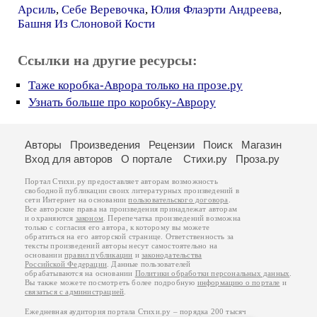
Арсиль
,
Себе Веревочка
,
Юлия Флаэрти Андреева
,
Башня Из Слоновой Кости
Ссылки на другие ресурсы:
Таже коробка-Аврора только на прозе.ру
Узнать больше про коробку-Аврору
Авторы
Произведения
Рецензии
Поиск
Магазин
Вход для авторов
О портале
Стихи.ру
Проза.ру
Портал Стихи.ру предоставляет авторам возможность
свободной публикации своих литературных произведений в
сети Интернет на основании
пользовательского договора
.
Все авторские права на произведения принадлежат авторам
и охраняются
законом
. Перепечатка произведений возможна
только с согласия его автора, к которому вы можете
обратиться на его авторской странице. Ответственность за
тексты произведений авторы несут самостоятельно на
основании
правил публикации
и
законодательства
Российской Федерации
. Данные пользователей
обрабатываются на основании
Политики обработки персональных данных
.
Вы также можете посмотреть более подробную
информацию о портале
и
связаться с администрацией
.
Ежедневная аудитория портала Стихи.ру – порядка 200 тысяч