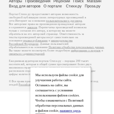
Авторы
Произведения
Рецензии
Поиск
Магазин
Вход для авторов
О портале
Стихи.ру
Проза.ру
Портал Стихи.ру предоставляет авторам возможность
свободной публикации своих литературных произведений в
сети Интернет на основании
пользовательского договора
.
Все авторские права на произведения принадлежат авторам
и охраняются
законом
. Перепечатка произведений возможна
только с согласия его автора, к которому вы можете
обратиться на его авторской странице. Ответственность за
тексты произведений авторы несут самостоятельно на
основании
правил публикации
и
законодательства
Российской Федерации
. Данные пользователей
обрабатываются на основании
Политики обработки персональных данных
.
Вы также можете посмотреть более подробную
информацию о портале
и
связаться с администрацией
.
Ежедневная аудитория портала Стихи.ру – порядка 200 тысяч
посетителей, которые в общей сумме просматривают более двух
миллионов страниц по данным счетчика посещаемости, который
расположен справа от этого текста. В каждой графе указано по две
цифры: количество просмотров и количество посетителей.
Мы используем файлы cookie для
улучшения работы сайта.
© Все права принадлежат авторам, 2000-2026. Портал работает под
эгидой
Российского союза писателей
.
18+
Оставаясь на сайте, вы
соглашаетесь с условиями
использования файлов cookies.
Чтобы ознакомиться с Политикой
обработки персональных данных
и файлов cookie,
нажмите здесь
.