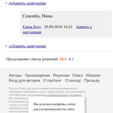
+
добавить замечания
Спасибо, Нина.
Елена Раду
20.09.2016 16:22
Заявить о
нарушении
+
добавить замечания
Продолжение списка рецензий:
14-5
4-1
Авторы
Произведения
Рецензии
Поиск
Магазин
Вход для авторов
О портале
Стихи.ру
Проза.ру
Портал Стихи.ру предоставляет авторам возможность
свободной публикации своих литературных произведений в
сети Интернет на основании
пользовательского договора
.
Все авторские права на произведения принадлежат авторам
и охраняются
законом
. Перепечатка произведений возможна
Мы используем файлы cookie
только с согласия его автора, к которому вы можете
обратиться на его авторской странице. Ответственность за
для улучшения работы сайта.
тексты произведений авторы несут самостоятельно на