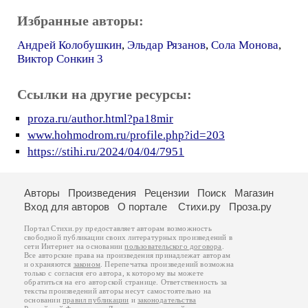
Избранные авторы:
Андрей Колобушкин
,
Эльдар Рязанов
,
Сола Монова
,
Виктор Сонкин 3
Ссылки на другие ресурсы:
proza.ru/author.html?pa18mir
www.hohmodrom.ru/profile.php?id=203
https://stihi.ru/2024/04/04/7951
Авторы
Произведения
Рецензии
Поиск
Магазин
Вход для авторов
О портале
Стихи.ру
Проза.ру
Портал Стихи.ру предоставляет авторам возможность
свободной публикации своих литературных произведений в
сети Интернет на основании
пользовательского договора
.
Все авторские права на произведения принадлежат авторам
и охраняются
законом
. Перепечатка произведений возможна
только с согласия его автора, к которому вы можете
обратиться на его авторской странице. Ответственность за
тексты произведений авторы несут самостоятельно на
основании
правил публикации
и
законодательства