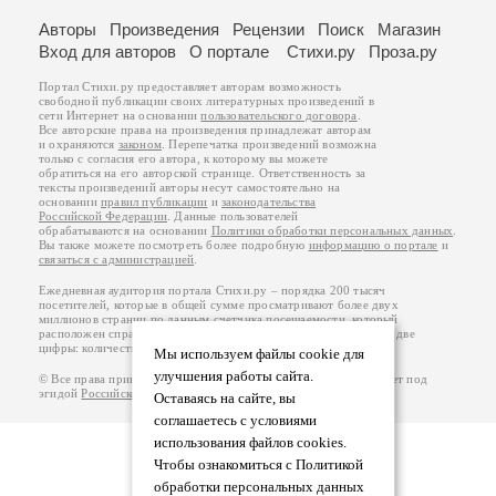
Авторы
Произведения
Рецензии
Поиск
Магазин
Вход для авторов
О портале
Стихи.ру
Проза.ру
Портал Стихи.ру предоставляет авторам возможность
свободной публикации своих литературных произведений в
сети Интернет на основании
пользовательского договора
.
Все авторские права на произведения принадлежат авторам
и охраняются
законом
. Перепечатка произведений возможна
только с согласия его автора, к которому вы можете
обратиться на его авторской странице. Ответственность за
тексты произведений авторы несут самостоятельно на
основании
правил публикации
и
законодательства
Российской Федерации
. Данные пользователей
обрабатываются на основании
Политики обработки персональных данных
.
Вы также можете посмотреть более подробную
информацию о портале
и
связаться с администрацией
.
Ежедневная аудитория портала Стихи.ру – порядка 200 тысяч
посетителей, которые в общей сумме просматривают более двух
миллионов страниц по данным счетчика посещаемости, который
расположен справа от этого текста. В каждой графе указано по две
цифры: количество просмотров и количество посетителей.
Мы используем файлы cookie для
улучшения работы сайта.
© Все права принадлежат авторам, 2000-2026. Портал работает под
эгидой
Российского союза писателей
.
18+
Оставаясь на сайте, вы
соглашаетесь с условиями
использования файлов cookies.
Чтобы ознакомиться с Политикой
обработки персональных данных