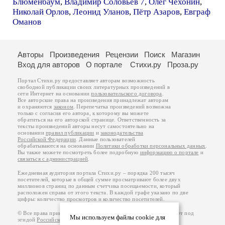
Блюменбаум
,
Владимир Соловьев 7
,
Олег Чехонин
,
Николай Орлов
,
Леонид Уланов
,
Пётр Азаров
,
Евграф
Оманов
Авторы
Произведения
Рецензии
Поиск
Магазин
Вход для авторов
О портале
Стихи.ру
Проза.ру
Портал Стихи.ру предоставляет авторам возможность
свободной публикации своих литературных произведений в
сети Интернет на основании
пользовательского договора
.
Все авторские права на произведения принадлежат авторам
и охраняются
законом
. Перепечатка произведений возможна
только с согласия его автора, к которому вы можете
обратиться на его авторской странице. Ответственность за
тексты произведений авторы несут самостоятельно на
основании
правил публикации
и
законодательства
Российской Федерации
. Данные пользователей
обрабатываются на основании
Политики обработки персональных данных
.
Вы также можете посмотреть более подробную
информацию о портале
и
связаться с администрацией
.
Ежедневная аудитория портала Стихи.ру – порядка 200 тысяч
посетителей, которые в общей сумме просматривают более двух
миллионов страниц по данным счетчика посещаемости, который
расположен справа от этого текста. В каждой графе указано по две
цифры: количество просмотров и количество посетителей.
© Все права принадлежат авторам, 2000-2026. Портал работает под
Мы используем файлы cookie для
эгидой
Российского союза писателей
.
18+