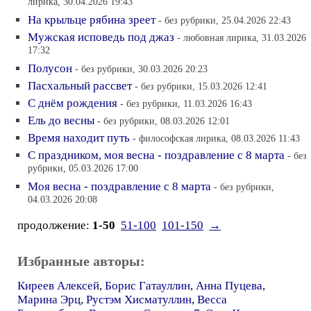
лирика, 30.04.2026 19:43
На крыльце рябина зреет
- без рубрики, 25.04.2026 22:43
Мужская исповедь под джаз
- любовная лирика, 31.03.2026
17:32
Полусон
- без рубрики, 30.03.2026 20:23
Пасхальный рассвет
- без рубрики, 15.03.2026 12:41
С днём рождения
- без рубрики, 11.03.2026 16:43
Ель до весны
- без рубрики, 08.03.2026 12:01
Время находит путь
- философская лирика, 08.03.2026 11:43
С праздником, моя весна - поздравление с 8 марта
- без
рубрики, 05.03.2026 17:00
Моя весна - поздравление с 8 марта
- без рубрики,
04.03.2026 20:08
продолжение:
1-50
51-100
101-150
→
Избранные авторы:
Киреев Алексей
,
Борис Гатауллин
,
Анна Пуцева
,
Марина Эрц
,
Рустэм Хисматуллин
,
Весса