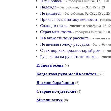
Я так боюсь...
- городская лирика, 17.10.201
Надежда
- без рубрики, 19.09.2015 12:29
Не пишется
- без рубрики, 02.05.2015 20:25
Прикасаюсь к потоку вечности
- мистик
Солнцем стать
- мистика и эзотерика, 13.12
Серая мглистость
- городская лирика, 31.0
Я в вязкости тону рассвета...
- мистика и
Не внемля голосу рассудка
- без рубрики
С тех пор как продан старый дом...
- ми
Рука легла на рукоять кинжала...
- мисти
И снова осень
(4)
Когда твоя рука моей коснётся...
(6)
Я и мои барабашки
(8)
Старые полудетские
(4)
Мысли вслух
(8)