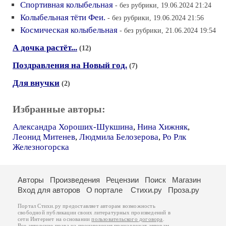
Спортивная колыбельная
- без рубрики, 19.06.2024 21:24
Колыбельная тёти Феи.
- без рубрики, 19.06.2024 21:56
Космическая колыбельная
- без рубрики, 21.06.2024 19:54
А дочка растёт...
(12)
Поздравления на Новый год.
(7)
Для внучки
(2)
Избранные авторы:
Александра Хороших-Шукшина
,
Нина Хижняк
,
Леонид Митенев
,
Людмила Белозерова
,
Ро Рлк
Железногорска
Авторы
Произведения
Рецензии
Поиск
Магазин
Вход для авторов
О портале
Стихи.ру
Проза.ру
Портал Стихи.ру предоставляет авторам возможность
свободной публикации своих литературных произведений в
сети Интернет на основании
пользовательского договора
.
Все авторские права на произведения принадлежат авторам