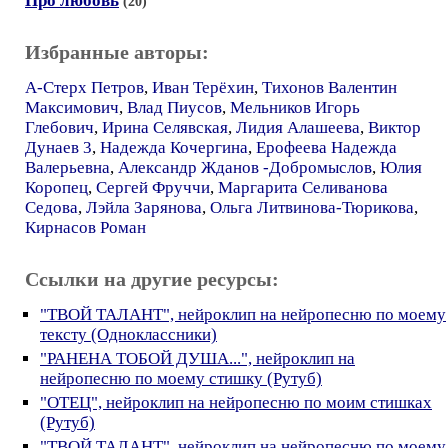
Про любовь
(20)
Избранные авторы:
А-Стерх Петров
,
Иван Терёхин
,
Тихонов Валентин
Максимович
,
Влад Пиусов
,
Мельников Игорь
Глебович
,
Ирина Селявская
,
Лидия Алашеева
,
Виктор
Дунаев 3
,
Надежда Кочергина
,
Ерофеева Надежда
Валерьевна
,
Александр Жданов -Добромыслов
,
Юлия
Коропец
,
Сергей Фруччи
,
Маргарита Селиванова
Седова
,
Лэйла Зарянова
,
Ольга Литвинова-Тюрикова
,
Кирнасов Роман
Ссылки на другие ресурсы:
"ТВОЙ ТАЛАНТ", нейроклип на нейропесню по моему
тексту (Одноклассники)
"РАНЕНА ТОБОЙ ДУША...", нейроклип на
нейропесню по моему стишку (Рутуб)
"ОТЕЦ", нейроклип на нейропесню по моим стишках
(Рутуб)
"ТВОЙ ТАЛАНТ", нейроклип на нейропесню по моему