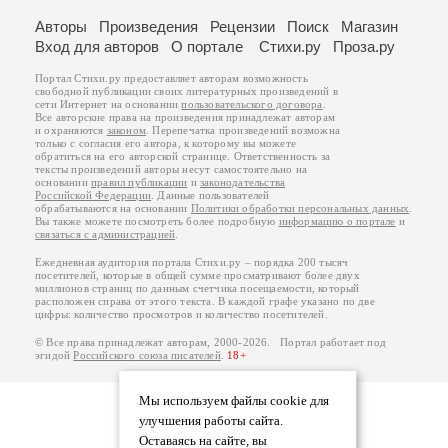
Авторы
Произведения
Рецензии
Поиск
Магазин
Вход для авторов
О портале
Стихи.ру
Проза.ру
Портал Стихи.ру предоставляет авторам возможность
свободной публикации своих литературных произведений в
сети Интернет на основании
пользовательского договора
.
Все авторские права на произведения принадлежат авторам
и охраняются
законом
. Перепечатка произведений возможна
только с согласия его автора, к которому вы можете
обратиться на его авторской странице. Ответственность за
тексты произведений авторы несут самостоятельно на
основании
правил публикации
и
законодательства
Российской Федерации
. Данные пользователей
обрабатываются на основании
Политики обработки персональных данных
.
Вы также можете посмотреть более подробную
информацию о портале
и
связаться с администрацией
.
Ежедневная аудитория портала Стихи.ру – порядка 200 тысяч
посетителей, которые в общей сумме просматривают более двух
миллионов страниц по данным счетчика посещаемости, который
расположен справа от этого текста. В каждой графе указано по две
цифры: количество просмотров и количество посетителей.
© Все права принадлежат авторам, 2000-2026. Портал работает под
эгидой
Российского союза писателей
.
18+
Мы используем файлы cookie для
улучшения работы сайта.
Оставаясь на сайте, вы