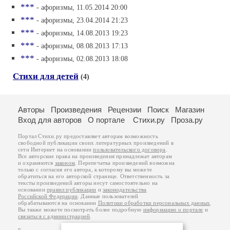
***
- афоризмы, 11.05.2014 20:00
***
- афоризмы, 23.04.2014 21:23
***
- афоризмы, 14.08.2013 19:23
***
- афоризмы, 08.08.2013 17:13
***
- афоризмы, 02.08.2013 18:08
Стихи для детей
(4)
Авторы
Произведения
Рецензии
Поиск
Магазин
Вход для авторов
О портале
Стихи.ру
Проза.ру
Портал Стихи.ру предоставляет авторам возможность
свободной публикации своих литературных произведений в
сети Интернет на основании
пользовательского договора
.
Все авторские права на произведения принадлежат авторам
и охраняются
законом
. Перепечатка произведений возможна
только с согласия его автора, к которому вы можете
обратиться на его авторской странице. Ответственность за
тексты произведений авторы несут самостоятельно на
основании
правил публикации
и
законодательства
Российской Федерации
. Данные пользователей
обрабатываются на основании
Политики обработки персональных данных
.
Вы также можете посмотреть более подробную
информацию о портале
и
связаться с администрацией
.