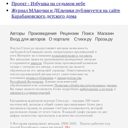
Проект - Избушка на седьмом небе
Журнал МАвочки и ДЕльчики публикуется на сайте
Карабановского детского дома
Авторы
Произведения
Рецензии
Поиск
Магазин
Вход для авторов
О портале
Стихи.ру
Проза.ру
Портал Стихи.ру предоставляет авторам возможность
свободной публикации своих литературных произведений в
сети Интернет на основании
пользовательского договора
.
Все авторские права на произведения принадлежат авторам
и охраняются
законом
. Перепечатка произведений возможна
только с согласия его автора, к которому вы можете
обратиться на его авторской странице. Ответственность за
тексты произведений авторы несут самостоятельно на
основании
правил публикации
и
законодательства
Российской Федерации
. Данные пользователей
обрабатываются на основании
Политики обработки персональных данных
.
Вы также можете посмотреть более подробную
информацию о портале
и
связаться с администрацией
.
Ежедневная аудитория портала Стихи.ру – порядка 200 тысяч
посетителей, которые в общей сумме просматривают более двух
миллионов страниц по данным счетчика посещаемости, который
расположен справа от этого текста. В каждой графе указано по две
цифры: количество просмотров и количество посетителей.
© Все права принадлежат авторам, 2000-2026. Портал работает под
эгидой
Российского союза писателей
.
18+