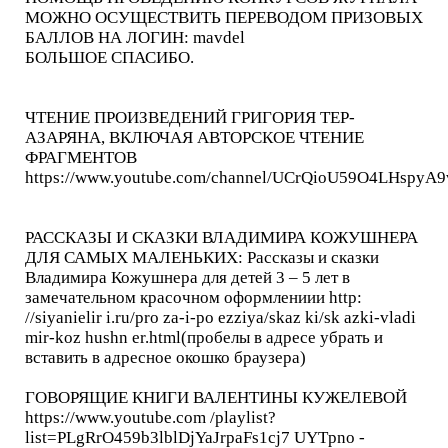
МОЖНО ОСУЩЕСТВИТЬ ПЕРЕВОДОМ ПРИЗОВЫХ
БАЛЛОВ НА ЛОГИН: mavdel
БОЛЬШОЕ СПАСИБО.
ЧТЕНИЕ ПРОИЗВЕДЕНИЙ ГРИГОРИЯ ТЕР-
АЗАРЯНА, ВКЛЮЧАЯ АВТОРСКОЕ ЧТЕНИЕ
ФРАГМЕНТОВ
https://www.youtube.com/channel/UCrQioU59O4LHspyA9
РАССКАЗЫ И СКАЗКИ ВЛАДИМИРА КОЖУШНЕРА
ДЛЯ САМЫХ МАЛЕНЬКИХ: Рассказы и сказки
Владимира Кожушнера для детей 3 – 5 лет в
замечательном красочном оформлениии http:
//siyanielir i.ru/pro za-i-po ezziya/skaz ki/sk azki-vladi
mir-koz hushn er.html(пробелы в адресе убрать и
вставить в адресное окошко браузера)
ГОВОРЯЩИЕ КНИГИ ВАЛЕНТИНЫ КУЖЕЛЕВОЙ
https://www.youtube.com /playlist?
list=PLgRrO459b3lblDjYaJrpaFs1cj7 UYTpno -