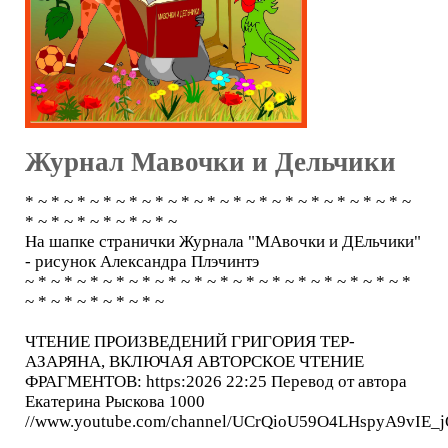
Журнал Мавочки и Дельчики
* ~ * ~ * ~ * ~ * ~ * ~ * ~ * ~ * ~ * ~ * ~ * ~ * ~ * ~ * ~
* ~ * ~ * ~ * ~ * ~ * ~
На шапке странички Журнала "МАвочки и ДЕльчики"
- рисунок Александра Плэчинтэ
~ * ~ * ~ * ~ * ~ * ~ * ~ * ~ * ~ * ~ * ~ * ~ * ~ * ~ * ~ *
~ * ~ * ~ * ~ * ~ * ~
ЧТЕНИЕ ПРОИЗВЕДЕНИЙ ГРИГОРИЯ ТЕР-
АЗАРЯНА, ВКЛЮЧАЯ АВТОРСКОЕ ЧТЕНИЕ
ФРАГМЕНТОВ: https:2026 22:25 Перевод от автора
Екатерина Рыскова 1000
//www.youtube.com/channel/UCrQioU59O4LHspyA9vIE_