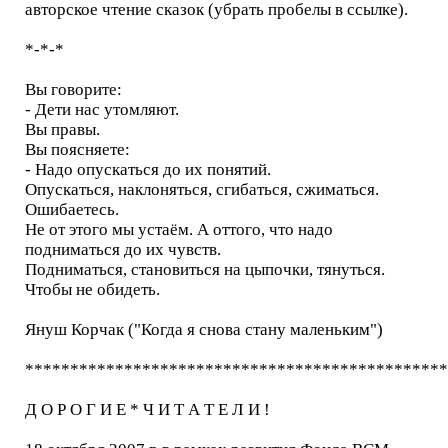
авторское чтение сказок (убрать пробелы в ссылке).
*-*-*
Вы говорите:
- Дети нас утомляют.
Вы правы.
Вы поясняете:
- Надо опускаться до их понятий.
Опускаться, наклоняться, сгибаться, сжиматься.
Ошибаетесь.
Не от этого мы устаём. А оттого, что надо
подниматься до их чувств.
Подниматься, становиться на цыпочки, тянуться.
Чтобы не обидеть.
Януш Корчак ("Когда я снова стану маленьким")
***********************************************
Д О Р О Г И Е * Ч И Т А Т Е Л И !