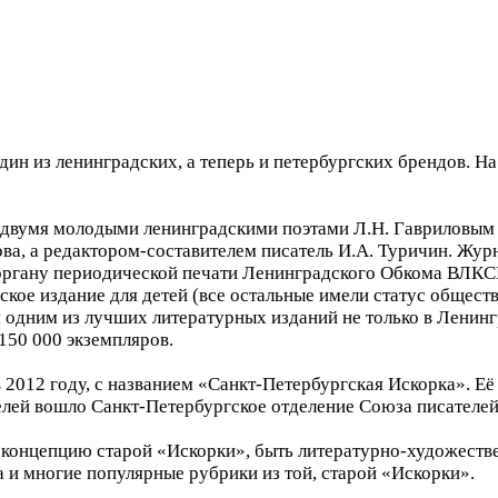
ин из ленинградских, а теперь и петербургских брендов. Н
 двумя молодыми ленинградскими поэтами Л.Н. Гавриловым 
ва, а редактором-составителем писатель И.А. Туричин. Жур
 органу периодической печати Ленинградского Обкома ВЛКС
кое издание для детей (все остальные имели статус общес
 одним из лучших литературных изданий не только в Ленингра
 150 000 экземпляров.
в 2012 году, с названием «Санкт-Петербургская Искорка». Её
телей вошло Санкт-Петербургское отделение Союза писателей
 концепцию старой «Искорки», быть литературно-художеств
 и многие популярные рубрики из той, старой «Искорки».