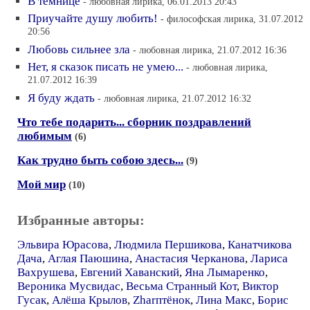
В темнице
- любовная лирика, 06.01.2013 20:43
Приучайте душу любить!
- философская лирика, 31.07.2012
20:56
Любовь сильнее зла
- любовная лирика, 21.07.2012 16:36
Нет, я сказок писать не умею...
- любовная лирика,
21.07.2012 16:39
Я буду ждать
- любовная лирика, 21.07.2012 16:32
Что тебе подарить... сборник поздравлений
любимым
(6)
Как трудно быть собою здесь...
(9)
Мой мир
(10)
Избранные авторы:
Эльвира Юрасова
,
Людмила Першикова
,
Канатчикова
Дача
,
Аглая Паюшина
,
Анастасия Черканова
,
Лариса
Вахрушева
,
Евгений Хаванский
,
Яна Лымаренко
,
Вероника Мусвидас
,
Весьма Странный Кот
,
Виктор
Гусак
,
Алёша Крылов
,
Zharптёнок
,
Лина Макс
,
Борис