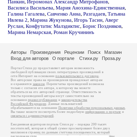
Панкин
,
Иеромонах Александр Митрофанов
,
Василиса Васильева
,
Мария Анохина-Единственная
,
Галина Гагалева
,
Савченко Анна
,
Разгадаев
,
Татьяна
Ивлева 2
,
Марина Жукунова
,
Игорь Тасин
,
Аверг
Руслан
,
Конфутатис Малэдиктис
,
Борис Поздняков
,
Марина Немарская
,
Роман Кручининъ
Авторы
Произведения
Рецензии
Поиск
Магазин
Вход для авторов
О портале
Стихи.ру
Проза.ру
Портал Стихи.ру предоставляет авторам возможность
свободной публикации своих литературных произведений в
сети Интернет на основании
пользовательского договора
.
Все авторские права на произведения принадлежат авторам
и охраняются
законом
. Перепечатка произведений возможна
только с согласия его автора, к которому вы можете
обратиться на его авторской странице. Ответственность за
тексты произведений авторы несут самостоятельно на
основании
правил публикации
и
законодательства
Российской Федерации
. Данные пользователей
обрабатываются на основании
Политики обработки персональных данных
.
Вы также можете посмотреть более подробную
информацию о портале
и
связаться с администрацией
.
Ежедневная аудитория портала Стихи.ру – порядка 200 тысяч
посетителей, которые в общей сумме просматривают более двух
миллионов страниц по данным счетчика посещаемости, который
расположен справа от этого текста. В каждой графе указано по две