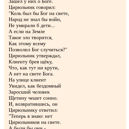
Зашёл у них о Боге.
Цирюльник говорил:
"Коль был бы Бог на свете,
Народ не знал бы войн,
Не умирали б дети...
А если на Земле
Такое зло творится,
Как этому всему
Позволил Бог случиться?"
Цирюльник утверждал,
Клиенту брея щёку,
Что, как тут ни крути,
А нет на свете Бога.
На улице клиент
Увидел, как бездомный
Заросший человек
Щетину чешет сонно.
И, возвратившись, он
Цирюльнику ответил:
"Теперь я знаю: нет
Цирюльников на свете.
А были бы они -