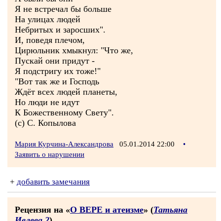
Я не встречал бы больше
На улицах людей
Небритых и заросших".
И, поведя плечом,
Цирюльник хмыкнул: "Что же,
Пускай они придут -
Я подстригу их тоже!"
"Вот так же и Господь
Ждёт всех людей планеты,
Но люди не идут
К Божественному Свету".
(с) С. Копылова
Мария Курчина-Александрова
05.01.2014 22:00
•
Заявить о нарушении
+
добавить замечания
Рецензия на «
О ВЕРЕ и атеизме
» (
Татьяна
Ивлева 2
)