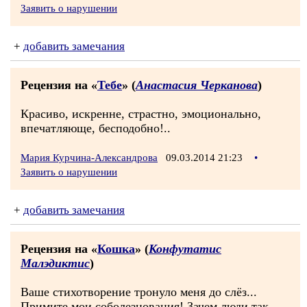
Заявить о нарушении
+
добавить замечания
Рецензия на «
Тебе
» (
Анастасия Черканова
)
Красиво, искренне, страстно, эмоционально,
впечатляюще, бесподобно!..
Мария Курчина-Александрова
09.03.2014 21:23
•
Заявить о нарушении
+
добавить замечания
Рецензия на «
Кошка
» (
Конфутатис
Малэдиктис
)
Ваше стихотворение тронуло меня до слёз...
Примите мои соболезнования! Зачем люди так