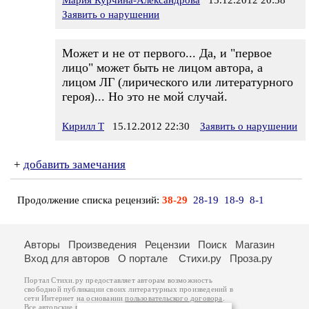
Мария Курчина-Александрова
15.12.2012 20:38
Заявить о нарушении
Может и не от первого... Да, и "первое
лицо" может быть не лицом автора, а
лицом ЛГ (лирического или литературного
героя)... Но это не мой случай.
Кирилл Т
15.12.2012 22:30
Заявить о нарушении
+
добавить замечания
Продолжение списка рецензий:
38-29
28-19
18-9
8-1
Авторы
Произведения
Рецензии
Поиск
Магазин
Вход для авторов
О портале
Стихи.ру
Проза.ру
Портал Стихи.ру предоставляет авторам возможность
свободной публикации своих литературных произведений в
сети Интернет на основании
пользовательского договора
.
Все авторские права на произведения принадлежат авторам