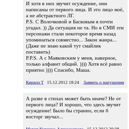
И хотя в них звучит осуждение, они
написаны от первого лица. И это лицо моё,
а не абстрактного ЛГ.
P.S. С Волочковой и Басковым я почти
угадал. )) Да ситуация не та. Но в СМИ эти
персонажи стали некоторое время назад
упоминаться совместно... Закон жанра...
(Даже не знаю какой тут смайлик
поставить)
P.P.S. А с Маяковским у меня, наверное,
только алфавит общий. )))) Хотя всё равно
приятно )))) Спасибо, Маша.
Кирилл Т
15.12.2012 18:24
Заявить о нарушении
А разве в стихах может быть иначе? Не от
первого лица? И хорошо, что здесь звучит
осуждение! Было бы странно, если б
восторг звучал...