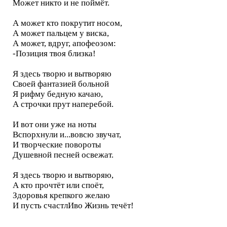
Может никто и не поймёт.
А может кто покрутит носом,
А может пальцем у виска,
А может, вдруг, апофеозом:
-Позиция твоя близка!
Я здесь творю и вытворяю
Своей фантазией больной
Я рифму бедную качаю,
А строчки прут наперебой.
И вот они уже на ноты
Вспорхнули и...вовсю звучат,
И творческие повороты
Душевной песней освежат.
Я здесь творю и вытворяю,
А кто прочтёт или споёт,
Здоровья крепкого желаю
И пусть счастлИво Жизнь течёт!