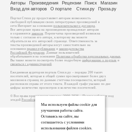
Авторы
Произведения
Рецензии
Поиск
Магазин
Вход для авторов
О портале
Стихи.ру
Проза.ру
Портал Стихи.ру предоставляет авторам возможность
свободной публикации своих литературных произведений в
сети Интернет на основании
пользовательского договора
.
Все авторские права на произведения принадлежат авторам
и охраняются
законом
. Перепечатка произведений возможна
только с согласия его автора, к которому вы можете
обратиться на его авторской странице. Ответственность за
тексты произведений авторы несут самостоятельно на
основании
правил публикации
и
законодательства
Российской Федерации
. Данные пользователей
обрабатываются на основании
Политики обработки персональных данных
.
Вы также можете посмотреть более подробную
информацию о портале
и
связаться с администрацией
.
Ежедневная аудитория портала Стихи.ру – порядка 200 тысяч
посетителей, которые в общей сумме просматривают более двух
миллионов страниц по данным счетчика посещаемости, который
расположен справа от этого текста. В каждой графе указано по две
цифры: количество просмотров и количество посетителей.
© Все права принадлежат авторам, 2000-2026. Портал работает под
эгидой
Российского союза писателей
.
18+
Мы используем файлы cookie для
улучшения работы сайта.
Оставаясь на сайте, вы
соглашаетесь с условиями
использования файлов cookies.