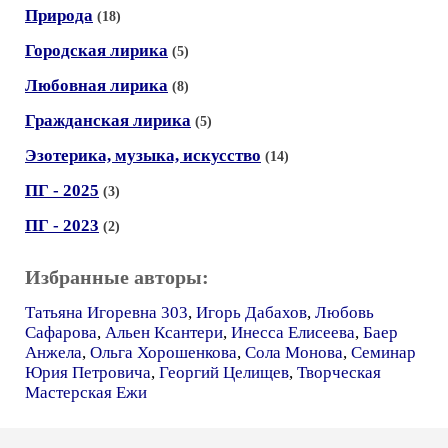
Природа
(18)
Городская лирика
(5)
Любовная лирика
(8)
Гражданская лирика
(5)
Эзотерика, музыка, искусство
(14)
ПГ - 2025
(3)
ПГ - 2023
(2)
Избранные авторы:
Татьяна Игоревна 303
,
Игорь Дабахов
,
Любовь
Сафарова
,
Альен Ксантери
,
Инесса Елисеева
,
Баер
Анжела
,
Ольга Хорошенкова
,
Сола Монова
,
Семинар
Юрия Петровича
,
Георгий Целищев
,
Творческая
Мастерская Ежи