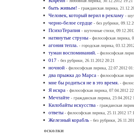
Кофеин
- любовная лирика, 30.12.2012 19:21
быть живым!
- гражданская лирика, 21.12.2
Человек, который верил в рекламу
- шу
черно-белое сердце
- без рубрики, 09.12.
ПсихоТерапия
- шуточные стихи, 09.12.201
натянутые струны
- философская лирика, 0
агония тепла.
- городская лирика, 03.12.201
туман воспоминаний.
- философская лирик
017
- без рубрики, 26.11.2012 20:21
ночной
- философская лирика, 22.07.2012 01
два прыжка до Марса
- философская лирик
мне бы родиться не в это время.
- филос
Я искра
- философская лирика, 07.04.2012 22
Мечтайте
- гражданская лирика, 23.04.2012 
Килобайты искусства
- гражданская лирик
ответы
- философская лирика, 25.11.2012 17:
Железный корабль
- без рубрики, 26.11.20
осколки