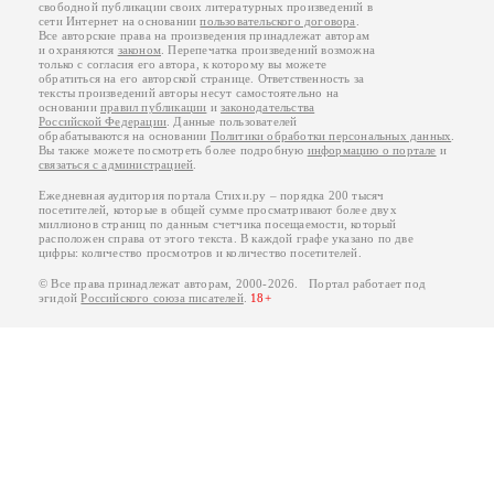
свободной публикации своих литературных произведений в
сети Интернет на основании
пользовательского договора
.
Все авторские права на произведения принадлежат авторам
и охраняются
законом
. Перепечатка произведений возможна
только с согласия его автора, к которому вы можете
обратиться на его авторской странице. Ответственность за
тексты произведений авторы несут самостоятельно на
основании
правил публикации
и
законодательства
Российской Федерации
. Данные пользователей
обрабатываются на основании
Политики обработки персональных данных
.
Вы также можете посмотреть более подробную
информацию о портале
и
связаться с администрацией
.
Ежедневная аудитория портала Стихи.ру – порядка 200 тысяч
посетителей, которые в общей сумме просматривают более двух
миллионов страниц по данным счетчика посещаемости, который
расположен справа от этого текста. В каждой графе указано по две
цифры: количество просмотров и количество посетителей.
© Все права принадлежат авторам, 2000-2026. Портал работает под
эгидой
Российского союза писателей
.
18+