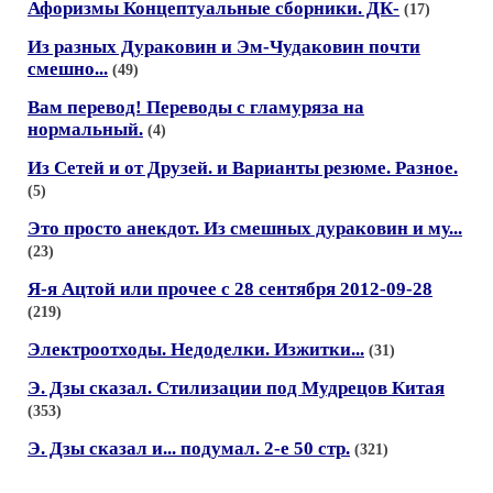
Афоризмы Концептуальные сборники. ДК-
(17)
Из разных Дураковин и Эм-Чудаковин почти
смешно...
(49)
Вам перевод! Переводы с гламуряза на
нормальный.
(4)
Из Сетей и от Друзей. и Варианты резюме. Разное.
(5)
Это просто анекдот. Из смешных дураковин и му...
(23)
Я-я Ацтой или прочее с 28 сентября 2012-09-28
(219)
Электроотходы. Недоделки. Изжитки...
(31)
Э. Дзы сказал. Стилизации под Мудрецов Китая
(353)
Э. Дзы сказал и... подумал. 2-е 50 стр.
(321)