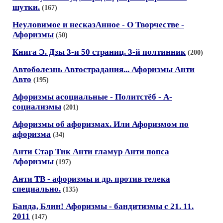
шутки.
(167)
Неуловимое и несказАнное - О Творчестве -
Афоризмы
(50)
Книга Э. Дзы 3-и 50 страниц. 3-й полтинник
(200)
Автоболезнь Автострадания... Афоризмы Анти
Авто
(195)
Афоризмы асоциальные - Политстёб - А-
социализмы
(201)
Афоризмы об афоризмах. Или Афоризмом по
афоризма
(34)
Анти Стар Тик Анти гламур Анти попса
Афоризмы
(197)
Анти ТВ - афоризмы и др. против телека
специально.
(135)
Банда, Блин! Афоризмы - бандитизмы с 21. 11.
2011
(147)