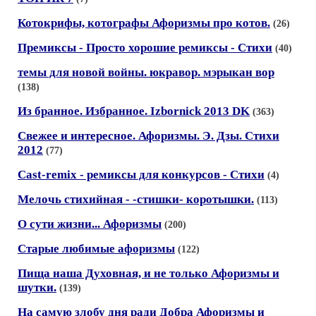
Котокрифы, котографы Афоризмы про котов.
(26)
Премиксы - Просто хорошие ремиксы - Стихи
(40)
темы для новой войны. юкравор. мэрыкан вор
(138)
Из бранное. Избранное. Izbornick 2013 DK
(363)
Свежее и интересное. Афоризмы. Э. Дзы. Стихи
2012
(77)
Cast-remix - ремиксы для конкурсов - Стихи
(4)
Мелочь стихийная - -стишки- коротышки.
(113)
О сути жизни... Афоризмы
(200)
Старые любимые афоризмы
(122)
Пища наша Духовная, и не только Афоризмы и
шутки.
(139)
На самую злобу дня ради Добра Афоризмы и