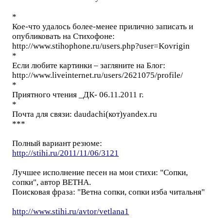
*
Кое-что удалось более-менее прилично записать и
опубликовать на Стихофоне:
http://www.stihophone.ru/users.php?user=Kovrigin
*
Если любите картинки – загляните на Блог:
http://www.liveinternet.ru/users/2621075/profile/
*
Приятного чтения _ДК- 06.11.2011 г.
*
Почта для связи: daudachi(кот)yandex.ru
***
Полный вариант резюме:
http://stihi.ru/2011/11/06/3121
Лучшее исполнение песен на мои стихи: "Сопки,
сопки", автор ВЕТНА.
Поисковая фраза: "Ветна сопки, сопки изба читальня"
http://www.stihi.ru/avtor/vetlana1