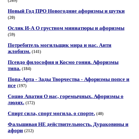
(269)
Новый Год ПРО Новогодние афоризмы и шутки
(20)
Ослик И-А О грустном миниатюры и афоризмы
(59)
Потребитель могильщик мира и нас. Анти
жлобизм.
(141)
Псевдо философия и Космо гония. Афоризмы
типа.
(184)
Попа-Арта - Зады Творчества - Афоризмы попсе и
псе
(197)
Социо Апатия О нас, горемычных. Афоризмы о
людях.
(172)
Спирт сила, спорт могила. о спорте.
(40)
Фальшивая НЕ действительность. Дураковины и
афори
(212)