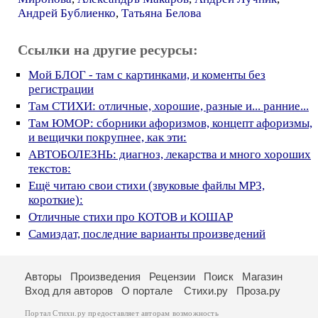
Андрей Бублиенко
,
Татьяна Белова
Ссылки на другие ресурсы:
Мой БЛОГ - там с картинками, и коменты без
регистрации
Там СТИХИ: отличные, хорошие, разные и... ранние...
Там ЮМОР: сборники афоризмов, концепт афоризмы,
и вещички покрупнее, как эти:
АВТОБОЛЕЗНЬ: диагноз, лекарства и много хороших
текстов:
Ещё читаю свои стихи (звуковые файлы МР3,
короткие):
Отличные стихи про КОТОВ и КОШАР
Самиздат, последние варианты произведений
Авторы
Произведения
Рецензии
Поиск
Магазин
Вход для авторов
О портале
Стихи.ру
Проза.ру
Портал Стихи.ру предоставляет авторам возможность