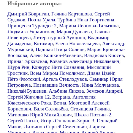
Избранные авторы:
Дмитрий Ковригин
,
Галина Карташова
,
Сергей
Судаков
,
Поэты Урала
,
Турбина Ника Георгиевна
,
Принцесса Турандот 2
,
Марина Леонова-Талызина
,
Людмила Украинская
,
Мария Душаева
,
Галина
Ливенцева
,
Литературный Аукцион
,
Владимир
Давыденко
,
Котомир
,
Елена Новосельцева
,
Александр
Муромский
,
Падшая Птица Солнце
,
Мария Бровкина-
Косякова
,
Алекс Кошкин-Романов
,
Владислав Киосев
,
Ирина Тарковская
,
Кованов Александр Николаевич
,
Шура Рин
,
Конкурс Нити Сознания
,
Мыслящий
Тростник
,
Всем Миром Помолимся
,
Диана Цвейг
,
Пётр Флотский
,
Артель Стеклодувов
,
Семинар Юрия
Петровича
,
Познавшие Вечность
,
Инна Молчанова
,
Николай Бушенев
,
Альбина Янкова
,
Земсков Андрей
,
Сергей Жигалин 12
,
Ветрана
,
Антология
Классического Рока
,
Ветна
,
Мозговой Алексей
Борисович
,
Валя Соловьёва
,
Стоянцева Галина
,
Матюшко Юрий Михайлович
,
Школа Поэзии -2
,
Сергей Пагын
,
Игорь Степанов-Зорин 3
,
Геннадий
Маков
,
Литвинов Сергей Семенович
,
Лариса
Миронова
,
Александръ Макаров
,
Андрей Лучник
,