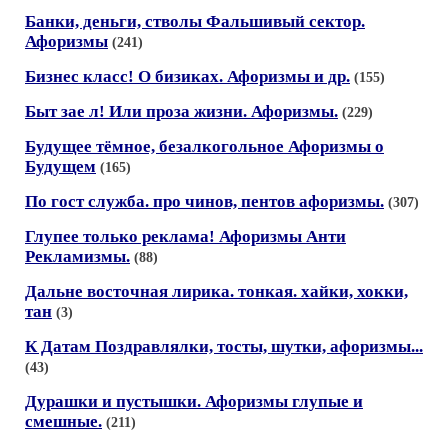
Банки, деньги, стволы Фальшивый сектор.
Афоризмы
(241)
Бизнес класс! О бизиках. Афоризмы и др.
(155)
Быт зае л! Или проза жизни. Афоризмы.
(229)
Будущее тёмное, безалкогольное Афоризмы о
Будущем
(165)
По гост служба. про чинов, пентов афоризмы.
(307)
Глупее только реклама! Афоризмы Анти
Рекламизмы.
(88)
Дальне восточная лирика. тонкая. хайки, хокки,
тан
(3)
К Датам Поздравлялки, тосты, шутки, афоризмы...
(43)
Дурашки и пустышки. Афоризмы глупые и
смешные.
(211)