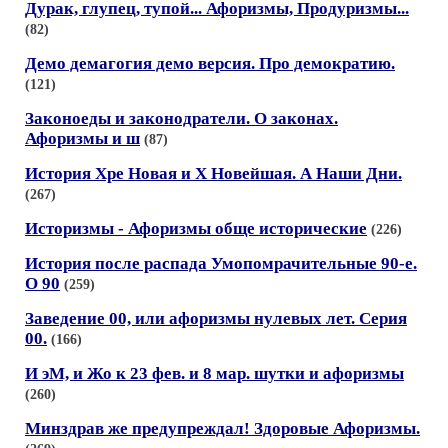
Дурак, глупец, тупой... Афоризмы, Продуризмы...
(82)
Демо демагогия демо версия. Про демократию.
(121)
Законоеды и законодратели. О законах.
Афоризмы и ш
(87)
История Хре Новая и Х Новейшая. А Наши Дни.
(267)
Историзмы - Афоризмы обще исторические
(226)
История после распада Умопомрачительные 90-е.
О 90
(259)
Заведение 00, или афоризмы нулевых лет. Серия
00.
(166)
И эМ, и Жо к 23 фев. и 8 мар. шутки и афоризмы
(260)
Минздрав же предупреждал! Здоровые Афоризмы.