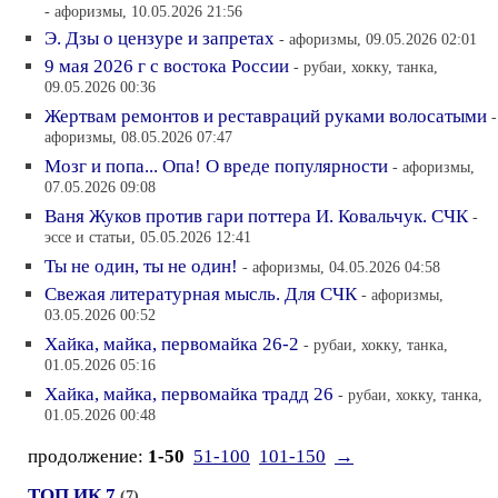
- афоризмы, 10.05.2026 21:56
Э. Дзы о цензуре и запретах
- афоризмы, 09.05.2026 02:01
9 мая 2026 г с востока России
- рубаи, хокку, танка,
09.05.2026 00:36
Жертвам ремонтов и реставраций руками волосатыми
-
афоризмы, 08.05.2026 07:47
Мозг и попа... Опа! О вреде популярности
- афоризмы,
07.05.2026 09:08
Ваня Жуков против гари поттера И. Ковальчук. СЧК
-
эссе и статьи, 05.05.2026 12:41
Ты не один, ты не один!
- афоризмы, 04.05.2026 04:58
Свежая литературная мысль. Для СЧК
- афоризмы,
03.05.2026 00:52
Хайка, майка, первомайка 26-2
- рубаи, хокку, танка,
01.05.2026 05:16
Хайка, майка, первомайка традд 26
- рубаи, хокку, танка,
01.05.2026 00:48
продолжение:
1-50
51-100
101-150
→
ТОП ИК 7
(7)