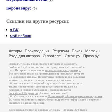
Коронавирус
(6)
Ссылки на другие ресурсы:
я ВК
мой паблик
Авторы
Произведения
Рецензии
Поиск
Магазин
Вход для авторов
О портале
Стихи.ру
Проза.ру
Портал Стихи.ру предоставляет авторам возможность
свободной публикации своих литературных произведений в
сети Интернет на основании
пользовательского договора
.
Все авторские права на произведения принадлежат авторам
и охраняются
законом
. Перепечатка произведений возможна
только с согласия его автора, к которому вы можете
обратиться на его авторской странице. Ответственность за
тексты произведений авторы несут самостоятельно на
основании
правил публикации
и
законодательства
Российской Федерации
. Данные пользователей
обрабатываются на основании
Политики обработки персональных данных
.
Вы также можете посмотреть более подробную
информацию о портале
и
связаться с администрацией
.
Ежедневная аудитория портала Стихи.ру – порядка 200 тысяч