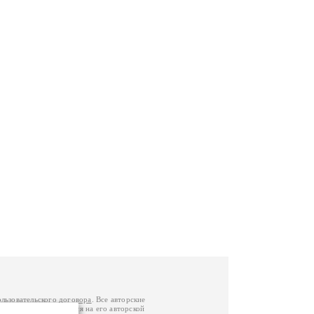
ользовательского договора
. Все авторские
у вы можете обратиться на его авторской