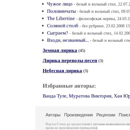
Чужое лицо
- белый и вольный стих, 22.07.
Половинчаты
- белый и вольный стих, 09.0
The Libertine
- философская лирика, 24.03.2
Соляной столб
- без рубрики, 23.02.2008 13
Сыграем?
- белый и вольный стих, 14.02.200
Входи, незванный...
- белый и вольный сти
Земная лирика
(45)
Лирика переводы песен
(3)
Небесная лирика
(3)
Избранные авторы:
Ванда Туле
,
Муратова Виктория
,
Хан Ю
Авторы
Произведения
Рецензии
Поис
Портал Стихи.ру предоставляет авторам возможность св
права на произведения принадлежат авторам и охраняют