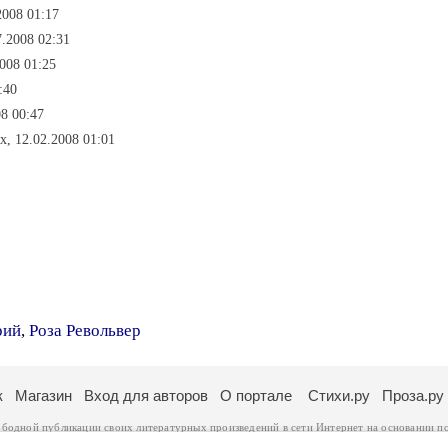
2008 01:17
7.2008 02:31
008 01:25
:40
8 00:47
х, 12.02.2008 01:01
рий
,
Роза Револьвер
к
Магазин
Вход для авторов
О портале
Стихи.ру
Проза.ру
ободной публикации своих литературных произведений в сети Интернет на основании
п
ся
законом
. Перепечатка произведений возможна только с согласия его автора, к котором