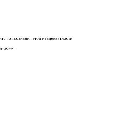
тся от сознания этой неадекватности.
тнимет".