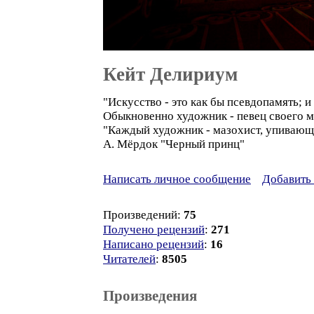
Кейт Делириум
"Искусство - это как бы псевдопамять; 
Обыкновенно художник - певец своего мир
"Каждый художник - мазохист, упивающи
А. Мёрдок "Черный принц"
Написать личное сообщение
Добавить 
Произведений:
75
Получено рецензий
:
271
Написано рецензий
:
16
Читателей
:
8505
Произведения