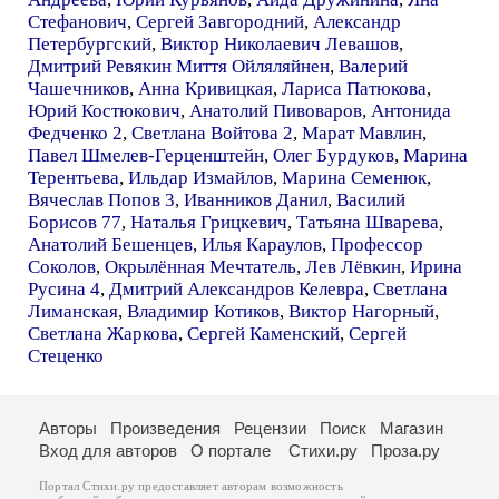
Стефанович
,
Сергей Завгородний
,
Александр
Петербургский
,
Виктор Николаевич Левашов
,
Дмитрий Ревякин Миття Ойляляйнен
,
Валерий
Чашечников
,
Анна Кривицкая
,
Лариса Патюкова
,
Юрий Костюкович
,
Анатолий Пивоваров
,
Антонида
Федченко 2
,
Светлана Войтова 2
,
Марат Мавлин
,
Павел Шмелев-Герценштейн
,
Олег Бурдуков
,
Марина
Терентьева
,
Ильдар Измайлов
,
Марина Семенюк
,
Вячеслав Попов 3
,
Иванников Данил
,
Василий
Борисов 77
,
Наталья Грицкевич
,
Татьяна Шварева
,
Анатолий Бешенцев
,
Илья Караулов
,
Профессор
Соколов
,
Окрылённая Мечтатель
,
Лев Лёвкин
,
Ирина
Русина 4
,
Дмитрий Александров Келевра
,
Светлана
Лиманская
,
Владимир Котиков
,
Виктор Нагорный
,
Светлана Жаркова
,
Сергей Каменский
,
Сергей
Стеценко
Авторы
Произведения
Рецензии
Поиск
Магазин
Вход для авторов
О портале
Стихи.ру
Проза.ру
Портал Стихи.ру предоставляет авторам возможность