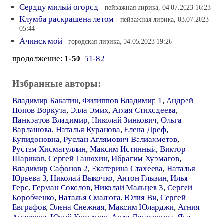
Сердцу милый огород
- пейзажная лирика, 04.07.2023 16:23
Клумба раскрашена летом
- пейзажная лирика, 03.07.2023
05:44
Ачинск мой
- городская лирика, 04.05.2023 19:26
продолжение:
1-50
51-82
Избранные авторы:
Владимир Бакатин
,
Филиппов Владимир 1
,
Андрей
Попов Воркута
,
Элла Эмих
,
Аглая Стиходеева
,
Панкратов Владимир
,
Николай Зинкович
,
Ольга
Варлашова
,
Наталья Куранова
,
Елена Дреф
,
Купидоновна
,
Руслан Аглямович Валиахметов
,
Рустэм Хисматуллин
,
Максим Истинный
,
Виктор
Шариков
,
Сергей Танюхин
,
Ибрагим Хурмагов
,
Владимир Сафонов 2
,
Екатерина Стахеева
,
Наталья
Юрьева 3
,
Николай Выкочко
,
Антон Глызин
,
Илья
Герс
,
Герман Соколов
,
Николай Мальцев 3
,
Сергей
Коробченко
,
Наталья Смалюга
,
Юлия Ви
,
Сергей
Евграфов
,
Элена Снежная
,
Максим Юларджи
,
Агния
Андреева
,
Юрий Курьянов
,
Аида Дружинина
,
Яна