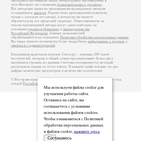
свободной публикации своих литературных произведений в
сети Интернет на основании
пользовательского договора
.
Все авторские права на произведения принадлежат авторам
и охраняются
законом
. Перепечатка произведений возможна
только с согласия его автора, к которому вы можете
обратиться на его авторской странице. Ответственность за
тексты произведений авторы несут самостоятельно на
основании
правил публикации
и
законодательства
Российской Федерации
. Данные пользователей
обрабатываются на основании
Политики обработки персональных данных
.
Вы также можете посмотреть более подробную
информацию о портале
и
связаться с администрацией
.
Ежедневная аудитория портала Стихи.ру – порядка 200 тысяч
посетителей, которые в общей сумме просматривают более двух
миллионов страниц по данным счетчика посещаемости, который
расположен справа от этого текста. В каждой графе указано по две
цифры: количество просмотров и количество посетителей.
© Все права принадлежат авторам, 2000-2026. Портал работает под
эгидой
Российского союза писателей
.
18+
Мы используем файлы cookie для
улучшения работы сайта.
Оставаясь на сайте, вы
соглашаетесь с условиями
использования файлов cookies.
Чтобы ознакомиться с Политикой
обработки персональных данных
и файлов cookie,
нажмите здесь
.
Соглашаюсь