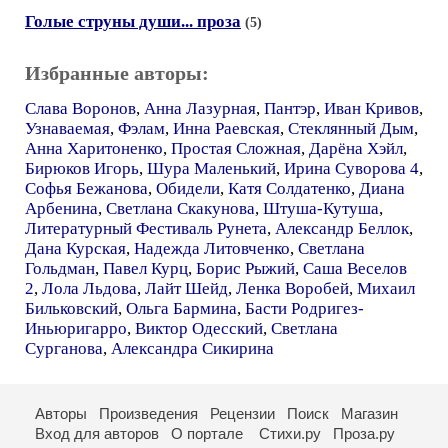
Голые струны души... проза
(5)
Избранные авторы:
Слава Воронов
,
Анна Лазурная
,
Пантэр
,
Иван Кривов
,
Узнаваемая
,
Фэлам
,
Инна Раевская
,
Стеклянный Дым
,
Анна Харитоненко
,
Простая Сложная
,
Дарёна Хэйл
,
Бирюков Игорь
,
Шура Маленький
,
Ирина Суворова 4
,
Софья Бежанова
,
Обидели
,
Катя Солдатенко
,
Диана
Арбенина
,
Светлана Скакунова
,
Штуша-Кутуша
,
Литературный Фестиваль Рунета
,
Александр Беллок
,
Дана Курская
,
Надежда Литовченко
,
Светлана
Гольдман
,
Павел Курц
,
Борис Рыжий
,
Саша Веселов
2
,
Лола Льдова
,
Лайт Шейд
,
Ленка Воробей
,
Михаил
Бильковский
,
Ольга Бармина
,
Басти Родригез-
Иньюригарро
,
Виктор Одесский
,
Светлана
Сурганова
,
Александра Сикирина
Авторы
Произведения
Рецензии
Поиск
Магазин
Вход для авторов
О портале
Стихи.ру
Проза.ру