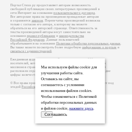
Портал Стихи.ру предоставляет авторам возможность
свободной публикации своих литературных произведений в
сети Интернет на основании
пользовательского договора
.
Все авторские права на произведения принадлежат авторам
и охраняются
законом
. Перепечатка произведений возможна
только с согласия его автора, к которому вы можете
обратиться на его авторской странице. Ответственность за
тексты произведений авторы несут самостоятельно на
основании
правил публикации
и
законодательства
Российской Федерации
. Данные пользователей
обрабатываются на основании
Политики обработки персональных данных
.
Вы также можете посмотреть более подробную
информацию о портале
и
связаться с администрацией
.
Ежедневная аудитория портала Стихи.ру – порядка 200 тысяч
посетителей, которые в общей сумме просматривают более двух
Мы используем файлы cookie для
миллионов страниц по данным счетчика посещаемости, который
расположен справа от этого текста. В каждой графе указано по две
улучшения работы сайта.
цифры: количество просмотров и количество посетителей.
Оставаясь на сайте, вы
© Все права принадлежат авторам, 2000-2026. Портал работает под
соглашаетесь с условиями
эгидой
Российского союза писателей
.
18+
использования файлов cookies.
Чтобы ознакомиться с Политикой
обработки персональных данных
и файлов cookie,
нажмите здесь
.
Соглашаюсь