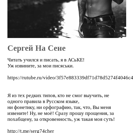
Сергей На Сене
Читать учился и писать, я в АСьКЕ!
Уж извините, за мои писяськи.
https://rutube.ru/video/3f57e883339df71d78d5274f4046c
Я из тех редких типов, кто не смог выучить, не
одного правила в Русском языке,
ни фонетику, ни орфографию, так, что, Вы меня
извените! Ну, не моё! Сразу прошу прощения, за
похабщену, за откровенность, уж такая моя суть!
http://t.me/serg74cher