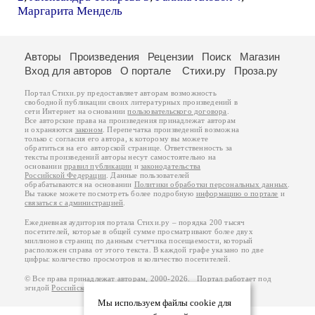
Маргарита Мендель
Авторы
Произведения
Рецензии
Поиск
Магазин
Вход для авторов
О портале
Стихи.ру
Проза.ру
Портал Стихи.ру предоставляет авторам возможность
свободной публикации своих литературных произведений в
сети Интернет на основании
пользовательского договора
.
Все авторские права на произведения принадлежат авторам
и охраняются
законом
. Перепечатка произведений возможна
только с согласия его автора, к которому вы можете
обратиться на его авторской странице. Ответственность за
тексты произведений авторы несут самостоятельно на
основании
правил публикации
и
законодательства
Российской Федерации
. Данные пользователей
обрабатываются на основании
Политики обработки персональных данных
.
Вы также можете посмотреть более подробную
информацию о портале
и
связаться с администрацией
.
Ежедневная аудитория портала Стихи.ру – порядка 200 тысяч
посетителей, которые в общей сумме просматривают более двух
миллионов страниц по данным счетчика посещаемости, который
расположен справа от этого текста. В каждой графе указано по две
цифры: количество просмотров и количество посетителей.
© Все права принадлежат авторам, 2000-2026. Портал работает под
эгидой
Российского союза писателей
.
18+
Мы используем файлы cookie для