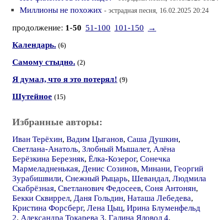
Миллионы не похожих
- эстрадная песня, 16.02.2025 20:24
продолжение:
1-50
51-100
101-150
→
Календарь.
(6)
Самому стыдно.
(2)
Я думал, что я это потерял!
(9)
Шутейное
(15)
Избранные авторы:
Иван Терёхин
,
Вадим Цыганов
,
Саша Душкин
,
Светлана-Анатоль
,
Злобный Мышалет
,
Алёна
Берёзкина Березняк
,
Ёлка-Козерог
,
Сонечка
Мармеладненькая
,
Денис Созинов
,
Минани
,
Георгий
Зурабишвили
,
Снежный Рыцарь
,
Шевандал
,
Людмила
Скабрёзная
,
Светланович Федосеев
,
Соня Антонян
,
Бекки Сквиррел
,
Даня Гольдин
,
Наташа Лебедева
,
Кристина Форсберг
,
Лена Цыц
,
Ирина Блуменфельд
2
,
Александра Токарева 3
,
Галина Яловол 4
,